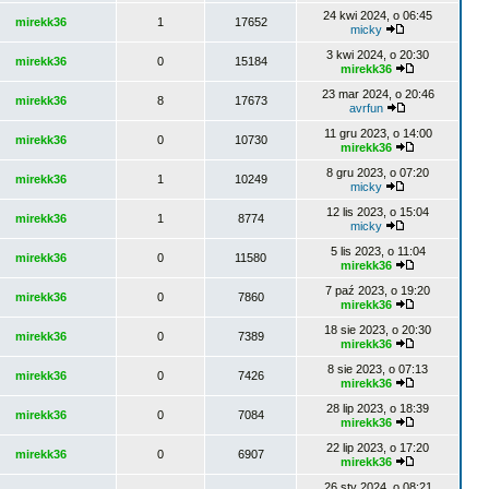
24 kwi 2024, o 06:45
mirekk36
1
17652
micky
3 kwi 2024, o 20:30
mirekk36
0
15184
mirekk36
23 mar 2024, o 20:46
mirekk36
8
17673
avrfun
11 gru 2023, o 14:00
mirekk36
0
10730
mirekk36
8 gru 2023, o 07:20
mirekk36
1
10249
micky
12 lis 2023, o 15:04
mirekk36
1
8774
micky
5 lis 2023, o 11:04
mirekk36
0
11580
mirekk36
7 paź 2023, o 19:20
mirekk36
0
7860
mirekk36
18 sie 2023, o 20:30
mirekk36
0
7389
mirekk36
8 sie 2023, o 07:13
mirekk36
0
7426
mirekk36
28 lip 2023, o 18:39
mirekk36
0
7084
mirekk36
22 lip 2023, o 17:20
mirekk36
0
6907
mirekk36
26 sty 2024, o 08:21