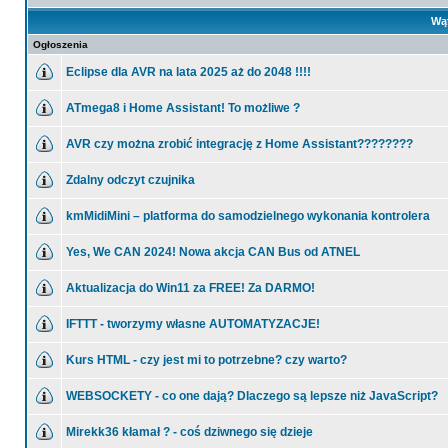
Wą
Ogłoszenia
Eclipse dla AVR na lata 2025 aż do 2048 !!!!
ATmega8 i Home Assistant! To możliwe ?
AVR czy można zrobić integrację z Home Assistant????????
Zdalny odczyt czujnika
kmMidiMini – platforma do samodzielnego wykonania kontrolera
Yes, We CAN 2024! Nowa akcja CAN Bus od ATNEL
Aktualizacja do Win11 za FREE! Za DARMO!
IFTTT - tworzymy własne AUTOMATYZACJE!
Kurs HTML - czy jest mi to potrzebne? czy warto?
WEBSOCKETY - co one dają? Dlaczego są lepsze niż JavaScript?
Mirekk36 kłamał ? - coś dziwnego się dzieje