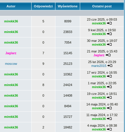
Autor
Odpowiedzi
Wyświetlone
Ostatni post
23 cze 2025, o 09:03
mirekk36
5
8099
mirekk36
9 kwi 2025, o 19:50
mirekk36
0
23833
mirekk36
30 mar 2025, o 18:07
mirekk36
0
7054
mirekk36
21 mar 2025, o 15:43
Jaglarz
7
15145
Jaglarz
25 lut 2026, o 23:29
moscow
9
25123
mario2015
17 wrz 2024, o 16:55
mirekk36
0
10362
mirekk36
1 mar 2025, o 22:05
mirekk36
8
24424
mirekk36
19 cze 2024, o 18:51
mirekk36
0
14408
mirekk36
14 maja 2024, o 05:40
mirekk36
0
8494
mirekk36
11 maja 2024, o 17:32
mirekk36
0
15727
mirekk36
4 maja 2024, o 08:38
mirekk36
2
18482
mirekk36