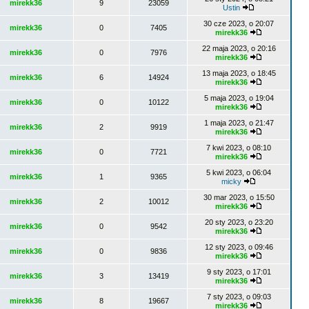
mirekk36
9
23059
Ustin
30 cze 2023, o 20:07
mirekk36
0
7405
mirekk36
22 maja 2023, o 20:16
mirekk36
0
7976
mirekk36
13 maja 2023, o 18:45
mirekk36
6
14924
mirekk36
5 maja 2023, o 19:04
mirekk36
0
10122
mirekk36
1 maja 2023, o 21:47
mirekk36
2
9919
mirekk36
7 kwi 2023, o 08:10
mirekk36
0
7721
mirekk36
5 kwi 2023, o 06:04
mirekk36
1
9365
micky
30 mar 2023, o 15:50
mirekk36
2
10012
mirekk36
20 sty 2023, o 23:20
mirekk36
0
9542
mirekk36
12 sty 2023, o 09:46
mirekk36
0
9836
mirekk36
9 sty 2023, o 17:01
mirekk36
3
13419
mirekk36
7 sty 2023, o 09:03
mirekk36
8
19667
mirekk36