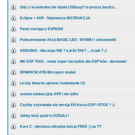
Gdy ci w andruino nie działa USBasp? to proszę bardzo...
Eclipse + AVR - Najnowsza INSTRUKCJA
Panel sterujący ESP8266
Podsumowanie Akcji MAGIC LED - WYNIKI ! ciekawostki
ARDUINO - dlaczego NIE ? a jeśli TAK? ... to jak ? ;)
MK ESP TOOL - nowe super narzędzie dla ESP'ków - darmowe!
RFM69CW ATB-Microport moduł
Liczby binarne ujemne i kodowanie U2
zestaw edukacyjny AVR i nie tylko
Czyżby szykowała się wersja EN Kursu ESP i RTOS ? ;)
Jakby ktoś pytał to DZISIAJ !
Kurs C - pierwsza oficjalna lekcja FREE ;) na YT