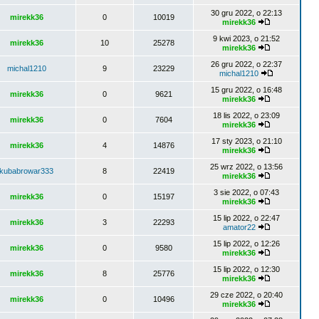
30 gru 2022, o 22:13
mirekk36
0
10019
mirekk36
9 kwi 2023, o 21:52
mirekk36
10
25278
mirekk36
26 gru 2022, o 22:37
michal1210
9
23229
michal1210
15 gru 2022, o 16:48
mirekk36
0
9621
mirekk36
18 lis 2022, o 23:09
mirekk36
0
7604
mirekk36
17 sty 2023, o 21:10
mirekk36
4
14876
mirekk36
25 wrz 2022, o 13:56
kubabrowar333
8
22419
mirekk36
3 sie 2022, o 07:43
mirekk36
0
15197
mirekk36
15 lip 2022, o 22:47
mirekk36
3
22293
amator22
15 lip 2022, o 12:26
mirekk36
0
9580
mirekk36
15 lip 2022, o 12:30
mirekk36
8
25776
mirekk36
29 cze 2022, o 20:40
mirekk36
0
10496
mirekk36