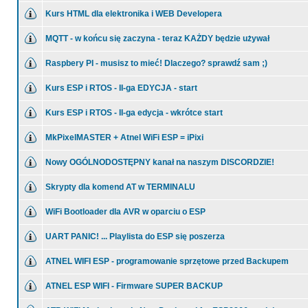
Kurs HTML dla elektronika i WEB Developera
MQTT - w końcu się zaczyna - teraz KAŻDY będzie używał
Raspbery PI - musisz to mieć! Dlaczego? sprawdź sam ;)
Kurs ESP i RTOS - II-ga EDYCJA - start
Kurs ESP i RTOS - II-ga edycja - wkrótce start
MkPixelMASTER + Atnel WiFi ESP = iPixi
Nowy OGÓLNODOSTĘPNY kanał na naszym DISCORDZIE!
Skrypty dla komend AT w TERMINALU
WiFi Bootloader dla AVR w oparciu o ESP
UART PANIC! ... Playlista do ESP się poszerza
ATNEL WIFI ESP - programowanie sprzętowe przed Backupem
ATNEL ESP WIFI - Firmware SUPER BACKUP