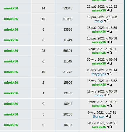
22 paź 2021, o 12:32
mirekk36
14
53345
mirekk36
19 paź 2021, o 18:08
mirekk36
15
51059
micky
18 paź 2021, o 18:36
mirekk36
8
33556
mirekk36
10 paź 2021, o 00:38
mirekk36
0
11749
mirekk36
6 paź 2021, o 18:51
mirekk36
23
59391
mirekk36
30 wrz 2021, o 09:44
mirekk36
0
11645
mirekk36
26 wrz 2021, o 21:14
mirekk36
10
31773
tonygryps
18 wrz 2021, o 15:32
mirekk36
2
15906
mirekk36
11 wrz 2021, o 00:39
mirekk36
1
13193
micky
9 wrz 2021, o 19:37
mirekk36
0
10944
mirekk36
9 wrz 2021, o 17:31
mirekk36
5
20235
Bigrazor
28 sie 2021, o 20:58
mirekk36
0
10757
mirekk36