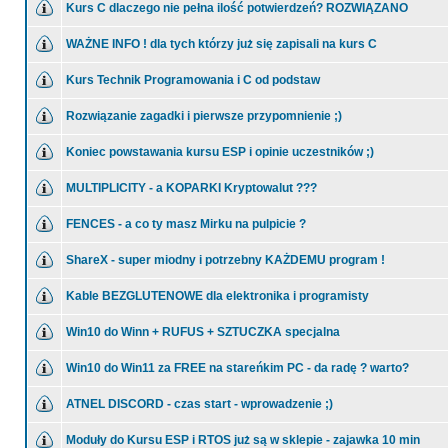
Kurs C dlaczego nie pełna ilość potwierdzeń? ROZWIĄZANO
WAŻNE INFO ! dla tych którzy już się zapisali na kurs C
Kurs Technik Programowania i C od podstaw
Rozwiązanie zagadki i pierwsze przypomnienie ;)
Koniec powstawania kursu ESP i opinie uczestników ;)
MULTIPLICITY - a KOPARKI Kryptowalut ???
FENCES - a co ty masz Mirku na pulpicie ?
ShareX - super miodny i potrzebny KAŻDEMU program !
Kable BEZGLUTENOWE dla elektronika i programisty
Win10 do Winn + RUFUS + SZTUCZKA specjalna
Win10 do Win11 za FREE na stareńkim PC - da radę ? warto?
ATNEL DISCORD - czas start - wprowadzenie ;)
Moduły do Kursu ESP i RTOS już są w sklepie - zajawka 10 min