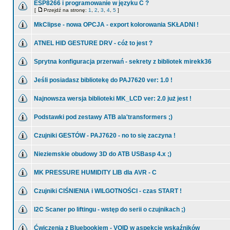
ESP8266 i programowanie w języku C ?
[
Przejdź na stronę:
1
,
2
,
3
,
4
,
5
]
MkClipse - nowa OPCJA - export kolorowania SKŁADNI !
ATNEL HID GESTURE DRV - cóż to jest ?
Sprytna konfiguracja przerwań - sekrety z bibliotek mirekk36
Jeśli posiadasz bibliotekę do PAJ7620 ver: 1.0 !
Najnowsza wersja biblioteki MK_LCD ver: 2.0 już jest !
Podstawki pod zestawy ATB ala'transformers ;)
Czujniki GESTÓW - PAJ7620 - no to się zaczyna !
Nieziemskie obudowy 3D do ATB USBasp 4.x ;)
MK PRESSURE HUMIDITY LIB dla AVR - C
Czujniki CIŚNIENIA i WILGOTNOŚCI - czas START !
I2C Scaner po liftingu - wstęp do serii o czujnikach ;)
Ćwiczenia z Bluebookiem - VOID w aspekcie wskaźników