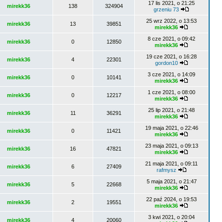
17 lis 2021, o 21:25
mirekk36
138
324904
grzeniu 73
25 wrz 2022, o 13:53
mirekk36
13
39851
mirekk36
8 cze 2021, o 09:42
mirekk36
0
12850
mirekk36
19 cze 2021, o 16:28
mirekk36
4
22301
gordon10
3 cze 2021, o 14:09
mirekk36
0
10141
mirekk36
1 cze 2021, o 08:00
mirekk36
0
12217
mirekk36
25 lip 2021, o 21:48
mirekk36
11
36291
mirekk36
19 maja 2021, o 22:46
mirekk36
0
11421
mirekk36
23 maja 2021, o 09:13
mirekk36
16
47821
mirekk36
21 maja 2021, o 09:11
mirekk36
6
27409
rafmysz
5 maja 2021, o 21:47
mirekk36
5
22668
mirekk36
22 paź 2024, o 19:53
mirekk36
2
19551
mirekk36
3 kwi 2021, o 20:04
mirekk36
4
20060