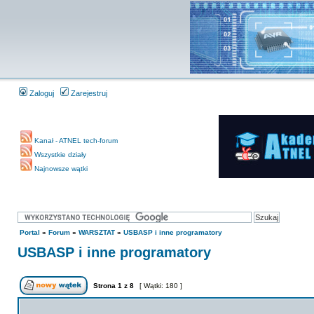
Zaloguj
Zarejestruj
Kanał - ATNEL tech-forum
Wszystkie działy
Najnowsze wątki
Portal
»
Forum
»
WARSZTAT
»
USBASP i inne programatory
USBASP i inne programatory
Strona
1
z
8
[ Wątki: 180 ]