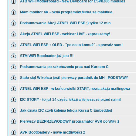
ATB WiFi Motherboard - New Devboard for ESP8266 modules
Mam monitor 4K - okna programów Mirka są malutkie
Podsumowanie Akcji ATNEL WiFi ESP ;) tylko 12 min
Akcja ATNEL WiFi ESP - webinar LIVE - zapraszamy!
ATNEL WiFI ESP + OLED - "po co to komu?" - sprawdź sam!
STM WiFi Bootloader już jest !!!
Podsumowania po zakończeniu prac nad Kursem C
Stało się! W końcu jest! pierwszy poradnik do MH - PODSTAWY
ATNEL WIFI ESP - w końcu wielki START, nowa akcja mailingowa
I2C STORY - to już 14 część lekcji a ile jeszcze przed nami!
Jak działa I2C czyli kolejna lekcja Kursu C Embedded
Pierwszy BEZPRZEWODOWY programator AVR po WiFi ;)
AVR Bootloadery - nowe możliwości ;)