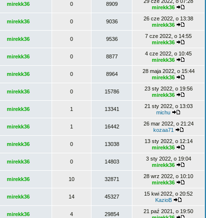
29 cze 2022, o 07:28
mirekk36
0
8909
mirekk36
26 cze 2022, o 13:38
mirekk36
0
9036
mirekk36
7 cze 2022, o 14:55
mirekk36
0
9536
mirekk36
4 cze 2022, o 10:45
mirekk36
0
8877
mirekk36
28 maja 2022, o 15:44
mirekk36
0
8964
mirekk36
23 sty 2022, o 19:56
mirekk36
0
15786
mirekk36
21 sty 2022, o 13:03
mirekk36
1
13341
michu
26 mar 2022, o 21:24
mirekk36
1
16442
kozaa71
13 sty 2022, o 12:14
mirekk36
0
13038
mirekk36
3 sty 2022, o 19:04
mirekk36
0
14803
mirekk36
28 wrz 2022, o 10:10
mirekk36
10
32871
mirekk36
15 kwi 2022, o 20:52
mirekk36
14
45327
KazioB
21 paź 2021, o 19:50
mirekk36
4
29854
mirekk36