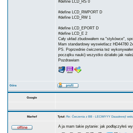
#define LCD_RS 0
#define LCD_RWPORT D
#define LCD_RW 1
#define LCD_EPORT D
#define LCD_E 2
Cały układ zbudowałem na "stykówce", spra
Mam standardowy wyswietlacz HD44780 2x16
PS. Poprzednie ćwiczenia też wykonywałe
początku nauki) wszystko działało jak nale
Pozdrawiam
Góra
Google
Marhef
Tytuł:
Re: Ćwczenia z BB - LECIMYYY Daaaleeej! wskaź
A ja mam takie pytanie: jak podłączyłeś wy