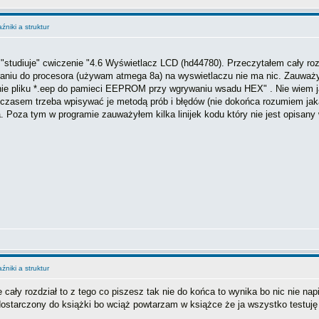
niki a struktur
 "studiuje" cwiczenie "4.6 Wyświetlacz LCD (hd44780). Przeczytałem cały ro
raniu do procesora (używam atmega 8a) na wyswietlaczu nie ma nic. Zauważ
nie pliku *.eep do pamieci EEPROM przy wgrywaniu wsadu HEX" . Nie wiem ja
asem trzeba wpisywać je metodą prób i błędów (nie dokońca rozumiem jaka 
Poza tym w programie zauważyłem kilka linijek kodu który nie jest opisany 
niki a struktur
 cały rozdział to z tego co piszesz tak nie do końca to wynika bo nic nie nap
ostarczony do książki bo wciąż powtarzam w książce że ja wszystko testuj