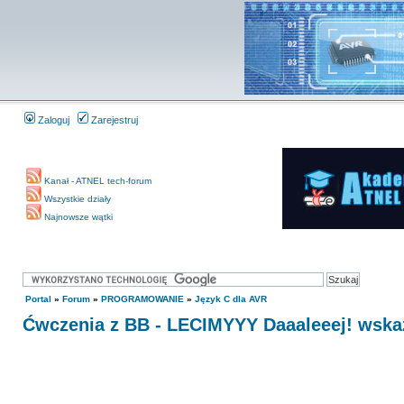
Zaloguj
Zarejestruj
Kanał - ATNEL tech-forum
Wszystkie działy
Najnowsze wątki
Portal
»
Forum
»
PROGRAMOWANIE
»
Język C dla AVR
Ćwczenia z BB - LECIMYYY Daaaleeej! wskaźn