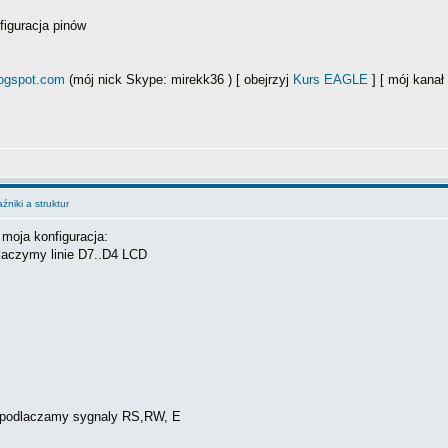
iguracja pinów
logspot.com
(mój nick Skype: mirekk36 ) [ obejrzyj
Kurs EAGLE
] [ mój kana
niki a struktur
 moja konfiguracja:
odlaczymy linie D7..D4 LCD
ch podlaczamy sygnaly RS,RW, E