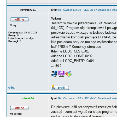
Krystian321
Tytuł:
Re: Ćwczenia z BB - LECIMYYY Daaaleeej! wskaź
Witam
Jestem w trakcie przerabiania BB. Własnie
Nowy
04_LCD). Program się skompilował i po wg
projekcie trzeba wlaczyc w Eclipse ladowa
Dołączył(a):
02 lis 2023
Posty:
8
adresowaniu komórek pamięci DDRAM, że cz
Lokalizacja:
Londyn
Pomógł:
0
Nie posiadam noty do mojego wyświetlacza. 
lcd44780.h // Komendy sterujace
#define LCDC_CLS 0x01
#define LCDC_HOME 0x02
#define LCDC_ENTRY 0x04
... itd )
Góra
mirekk36
Tytuł:
Re: Ćwczenia z BB - LECIMYYY Daaaleeej! wskaź
Po pierwsze jeśli przeczytałeś rzeczywiście
zacząć - zamiast wgrać na ślepo program d
Moderator
podłączyłeś to do swojej ATmega8