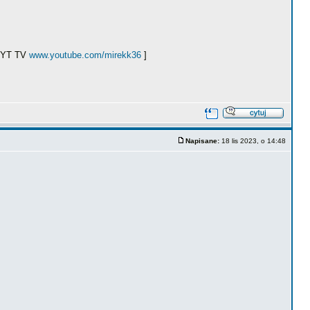
ł YT TV
www.youtube.com/mirekk36
]
Napisane:
18 lis 2023, o 14:48