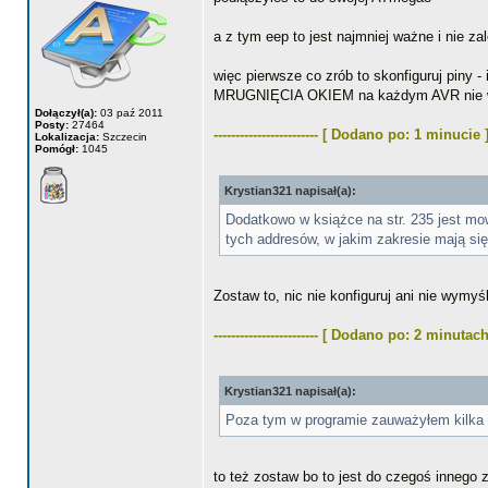
a z tym eep to jest najmniej ważne i nie za
więc pierwsze co zrób to skonfiguruj piny - i
MRUGNIĘCIA OKIEM na każdym AVR nie wa
Dołączył(a):
03 paź 2011
Posty:
27464
------------------------ [ Dodano po: 1 minucie 
Lokalizacja:
Szczecin
Pomógł:
1045
Krystian321 napisał(a):
Dodatkowo w książce na str. 235 jest m
tych addresów, w jakim zakresie mają si
Zostaw to, nic nie konfiguruj ani nie wymy
------------------------ [ Dodano po: 2 minutach
Krystian321 napisał(a):
Poza tym w programie zauważyłem kilka li
to też zostaw bo to jest do czegoś innego 