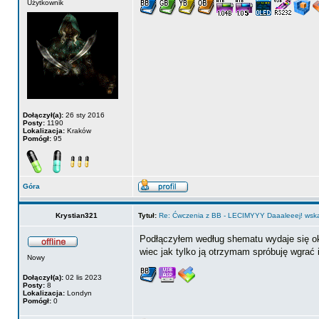
Użytkownik
Dołączył(a):
26 sty 2016
Posty:
1190
Lokalizacja:
Kraków
Pomógł:
95
Góra
Krystian321
Tytuł:
Re: Ćwczenia z BB - LECIMYYY Daaaleeej! wskaź
Podłączyłem według shematu wydaje się ok
wiec jak tylko ją otrzymam spróbuję wgrać
Nowy
Dołączył(a):
02 lis 2023
Posty:
8
Lokalizacja:
Londyn
Pomógł:
0