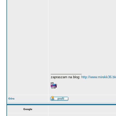
_________________
zapraszam na blog:
http://www.mirekk36.b
Góra
Google