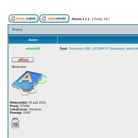
Strona
1
z
1
[ Posty: 18 ]
Drukuj
Autor
mirekk36
Tytuł:
Ćwczenia z BB - LECIMYYY Daaaleeej! wskaźniki 
Moderator
Dołączył(a):
03 paź 2011
Posty:
27464
Lokalizacja:
Szczecin
Pomógł:
1045