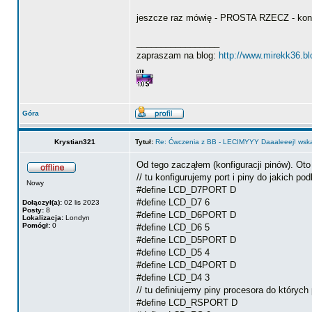
jeszcze raz mówię - PROSTA RZECZ - konf
_________________
zapraszam na blog:
http://www.mirekk36.b
Góra
Krystian321
Tytuł:
Re: Ćwczenia z BB - LECIMYYY Daaaleeej! wskaź
Od tego zacząłem (konfiguracji pinów). Oto
// tu konfigurujemy port i piny do jakich p
Nowy
#define LCD_D7PORT D
#define LCD_D7 6
Dołączył(a):
02 lis 2023
Posty:
8
#define LCD_D6PORT D
Lokalizacja:
Londyn
Pomógł:
0
#define LCD_D6 5
#define LCD_D5PORT D
#define LCD_D5 4
#define LCD_D4PORT D
#define LCD_D4 3
// tu definiujemy piny procesora do który
#define LCD_RSPORT D