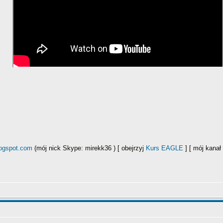
logspot.com
(mój nick Skype: mirekk36 ) [ obejrzyj
Kurs EAGLE
] [ mój kana