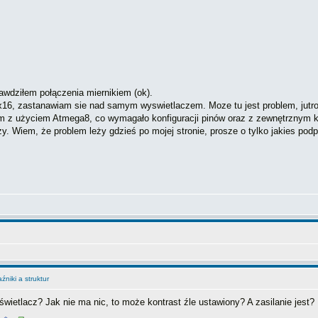
wdziłem połączenia miernikiem (ok).
, zastanawiam sie nad samym wyswietlaczem. Moze tu jest problem, jutro 
m z użyciem Atmega8, co wymagało konfiguracji pinów oraz z zewnętrznym 
ży. Wiem, że problem leży gdzieś po mojej stronie, prosze o tylko jakies podp
niki a struktur
świetlacz? Jak nie ma nic, to może kontrast źle ustawiony? A zasilanie jest?