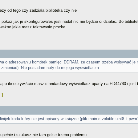
leży od tego czy zadziała biblioteka czy nie
 pokaż jak je skonfigurowałeś jeśli nadal nic nie będzie ci działać. Bo bibliote
żne jakie masz taktowanie procka.
]
owa o adresowaniu komórek pamięci DDRAM, że czasem trzeba wpisywać je m
ę zmieniać). Nie posiadam noty do mojego wyświetlacza.
ślaj o ile oczywiście masz standardowy wyświetlacz oparty na HD44780 i jest
 ]
nijek kodu który nie jest opisany w książce (plik main.c volatile uint8_t p
zupełnie i szukasz nie tam gdzie trzeba problemu