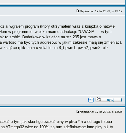
Napisane:
17 lis 2023, o 13:17
zdział wgrałem program (który otrzymałem wraz z książką o nazwie
yłem w programmie, w pliku main.c adnotacje "UWAGA .... w tym
k to zrobić. Dodatkowo w książce na str. 235 jest mowa o
wartość ma być tych addresów, w jakim zakresie mają się zmieniać).
w książce (plik main.c volatile uint8_t pwm1, pwm2, pwm3; plik
Napisane:
17 lis 2023, o 13:35
isałeś o tym jak skonfigurowałeś piny w pliku *.h a od tego trzeba
ę na ATmega32 więc na 100% są tam zdefiniowane inne piny niż ty