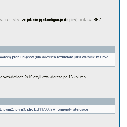
ka jest taka - że jak się ją skonfiguruje (te piny) to działa BEZ
etodą prób i błędów (nie dokońca rozumiem jaka wartość ma być
 to wyświetlacz 2x16 czyli dwa wiersze po 16 kolumn
wm1, pwm2, pwm3; plik lcd44780.h // Komendy sterujace