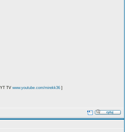
ł YT TV
www.youtube.com/mirekk36
]