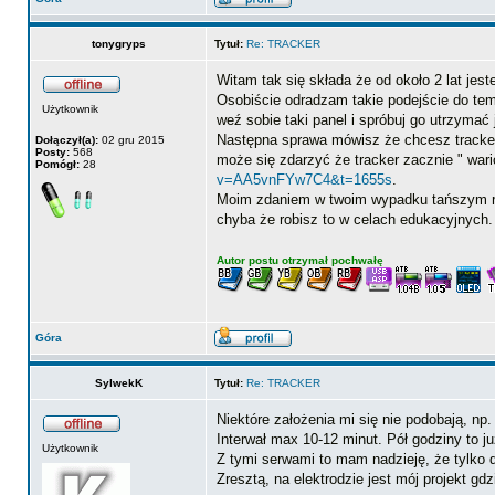
tonygryps
Tytuł:
Re: TRACKER
Witam tak się składa że od około 2 lat jes
Osobiście odradzam takie podejście do tema
Użytkownik
weź sobie taki panel i spróbuj go utrzymać j
Następna sprawa mówisz że chcesz trackere
Dołączył(a):
02 gru 2015
Posty:
568
może się zdarzyć że tracker zacznie " wario
Pomógł:
28
v=AA5vnFYw7C4&t=1655s
.
Moim zdaniem w twoim wypadku tańszym rozw
chyba że robisz to w celach edukacyjnych.
Autor postu otrzymał pochwałę
Góra
SylwekK
Tytuł:
Re: TRACKER
Niektóre założenia mi się nie podobają, np
Interwał max 10-12 minut. Pół godziny to j
Użytkownik
Z tymi serwami to mam nadzieję, że tylko d
Zresztą, na elektrodzie jest mój projekt g