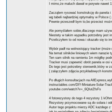
I mimo,że maluch dawał w porywie nawet 17
Zacząlem rysować konstrukcję do panela i z
wg tabeli najbardziej optymalny w Polsce (
Pewnie przeszedł bym to,bo przecież można
Ale pomyślałem sobie,dlaczego mam używać t
Niestety w takim wypadku potrzebny jest inv
Przeliczyłem to od nowa i okazało się to i
Wybór padł na wolnostojący tracker (może r
Na temat silników liniowych wiem narazie t
Ten sam silnik na ramieniu 1m mógłby podni
Tracker musi zapewnić obrót panela w osi 
Do tego jest potrzebny sterownik,który w z
( zalączyłem zdjęcia przykładowych konstru
Po długich konsultacjach na AllExpress,wyb
instructables.com/DIY-Miniature-Solar-Trac
youtube.com/watch?v=_6QIutZfsFs
4 fotorezystory do tego 4 rezystory 1 kOhm
Rezystory przymocowane są do solara i oddz
Autor tego projektu mierzy ADC każdego z
jak to wyjaśniłem na zdjęciu (wyjaśnienia d