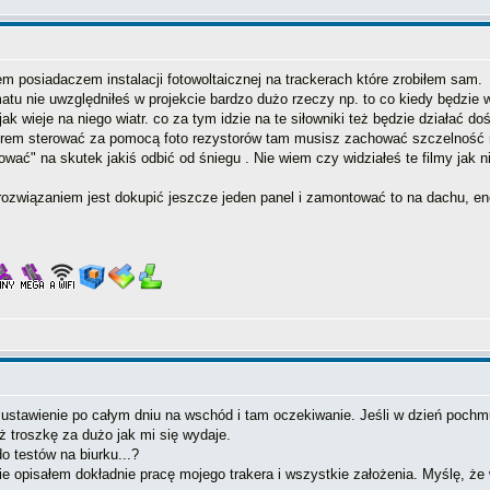
tem posiadaczem instalacji fotowoltaicznej na trackerach które zrobiłem sam.
tu nie uwzględniłeś w projekcie bardzo dużo rzeczy np. to co kiedy będzie wi
ak wieje na niego wiatr. co za tym idzie na te siłowniki też będzie działać doś
m sterować za pomocą foto rezystorów tam musisz zachować szczelność no i 
wać" na skutek jakiś odbić od śniegu . Nie wiem czy widziałeś te filmy jak ni
iązaniem jest dokupić jeszcze jeden panel i zamontować to na dachu, ener
. ustawienie po całym dniu na wschód i tam oczekiwanie. Jeśli w dzień pochm
uż troszkę za dużo jak mi się wydaje.
o testów na biurku...?
dzie opisałem dokładnie pracę mojego trakera i wszystkie założenia. Myślę, ż