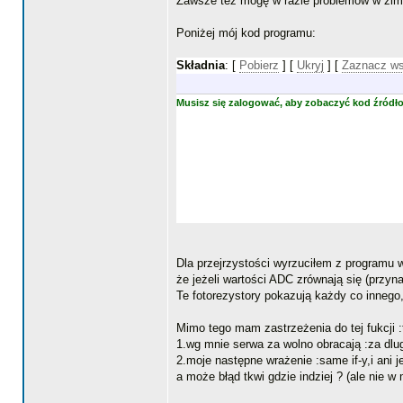
Zawsze też mogę w razie problemów w zimie
Poniżej mój kod programu:
Składnia
: [
Pobierz
] [
Ukryj
]
[
Zaznacz w
Musisz się zalogować, aby zobaczyć kod źródł
Dla przejrzystości wyrzuciłem z programu
że jeżeli wartości ADC zrównają się (przynaj
Te fotorezystory pokazują każdy co innego,a
Mimo tego mam zastrzeżenia do tej fukcji :
1.wg mnie serwa za wolno obracają :za dlug
2.moje następne wrażenie :same if-y,i ani j
a może błąd tkwi gdzie indziej ? (ale nie 