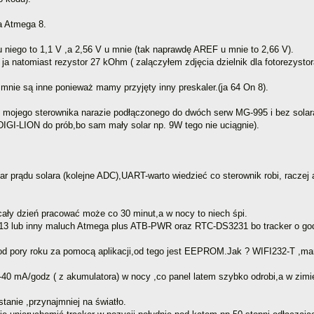
a Atmega 8.
u niego to 1,1 V ,a 2,56 V u mnie (tak naprawdę AREF u mnie to 2,66 V).
m, ja natomiast rezystor 27 kOhm ( zalączyłem zdjęcia dzielnik dla fotorezy
mnie są inne ponieważ mamy przyjęty inny preskaler.(ja 64 On 8).
typu mojego sterownika narazie podłączonego do dwóch serw MG-995 i bez solar
DIGI-LION do prób,bo sam mały solar np. 9W tego nie uciągnie).
r prądu solara (kolejne ADC),UART-warto wiedzieć co sterownik robi, raczej ap
cały dzień pracować może co 30 minut,a w nocy to niech śpi.
3 lub inny maluch Atmega plus ATB-PWR oraz RTC-DS3231 bo tracker o godz
 od pory roku za pomocą aplikacji,od tego jest EEPROM.Jak ? WIFI232-T ,m
0-40 mA/godz ( z akumulatora) w nocy ,co panel latem szybko odrobi,a w zim
tanie ,przynajmniej na światło.