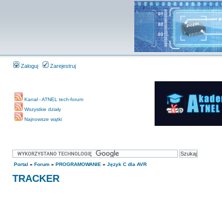
Zaloguj
Zarejestruj
Kanał - ATNEL tech-forum
Wszystkie działy
Najnowsze wątki
Portal
»
Forum
»
PROGRAMOWANIE
»
Język C dla AVR
TRACKER