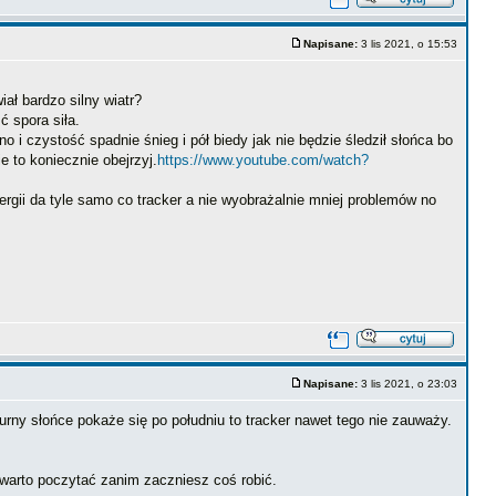
Napisane:
3 lis 2021, o 15:53
ał bardzo silny wiatr?
ć spora siła.
czystość spadnie śnieg i pół biedy jak nie będzie śledził słońca bo
e to koniecznie obejrzyj.
https://www.youtube.com/watch?
gii da tyle samo co tracker a nie wyobrażalnie mniej problemów no
Napisane:
3 lis 2021, o 23:03
urny słońce pokaże się po południu to tracker nawet tego nie zauważy.
e warto poczytać zanim zaczniesz coś robić.