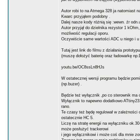
Autor robi to na Atmega 328 ja natomiast n
Kwarc przyjąłem podobny .
Dalej nasze kody różnią się :wewn. źr odn.
Autor przyjął do dzielnika rezystor 1 kOh
możliwość regulacji oporu.
Oczywiście same wartości ADC u niego i u 
Tutaj jest link do filmu z działania proto
(muszę dołożyć baterię oraz ładowarkę np.
youtu.be/OC8ssLn8HJs
W ostatecznej wersji programu będzie:pomia
(np.buzer) .
Będzie też wyłącznik ,po co sterownik ma 
Wyłącznik to napewno dodatkowo ATtiny231
rano.
Te czasy też będę regulował w zależności
ostatecznie HC 5.
Liczę na stratę energii na wyłączniku ok.3
może posłużyć trackerowi
i jego wyłącznikowi i może coś dla mnie zos