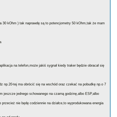
stora 30 kOhm ) tak naprawdę są to potencjometry 50 kOhm,tak że mam
a
likacja na telefon,może jakiś sygnał kiedy traker będzie obracał się
 np.20-tej ma obrócić się na wschód oraz czekać na pobudkę np.o 7
am jeszcze jednego schowanego na czarną godzinę,albo ESP,albo
ie przecież nie będę codziennie na działce,to wyprodukowana energia