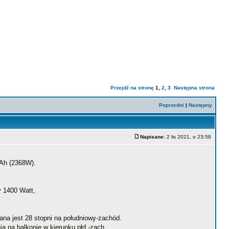
Przejdź na stronę
1
,
2
,
3
Następna strona
Poprzedni
|
Następny
Napisane:
2 lis 2021, o 23:58
0Ah (2368W).
y 1400 Watt,
na jest 28 stopni na południowy-zachód.
a na balkonie w kierunku płd.-zach.