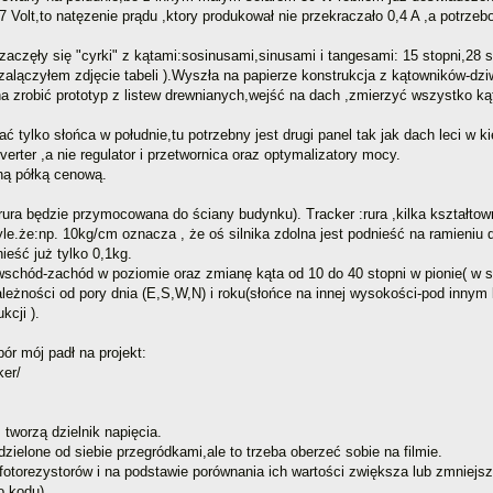
 Volt,to natęzenie prądu ,ktory produkował nie przekraczało 0,4 A ,a potrze
aczęły się "cyrki" z kątami:sosinusami,sinusami i tangesami: 15 stopni,28 sto
 zalączyłem zdjęcie tabeli ).Wyszła na papierze konstrukcja z kątowników-dzi
 zrobić prototyp z listew drewnianych,wejść na dach ,zmierzyć wszystko kąt
ylko słońca w południe,tu potrzebny jest drugi panel tak jak dach leci w ki
erter ,a nie regulator i przetwornica oraz optymalizatory mocy.
nną półką cenową.
ura będzie przymocowana do ściany budynku). Tracker :rura ,kilka kształtowni
yle.że:np. 10kg/cm oznacza , że oś silnika zdolna jest podnieść na ramieni
eść już tylko 0,1kg.
wschód-zachód w poziomie oraz zmianę kąta od 10 do 40 stopni w pionie( w 
ależności od pory dnia (E,S,W,N) i roku(słońce na innej wysokości-pod innym k
kcji ).
ór mój padł na projekt:
ker/
 tworzą dzielnik napięcia.
ielone od siebie przegródkami,ale to trzeba oberzeć sobie na filmie.
 fotorezystorów i na podstawie porównania ich wartości zwiększa lub zmnie
o kodu).