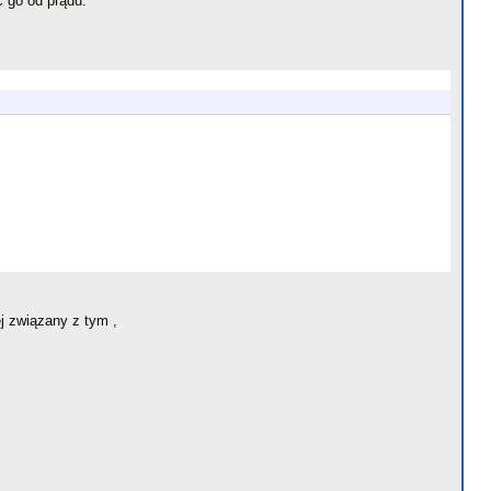
 go od prądu.
j związany z tym ,