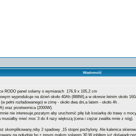
Wiadomość
ce RODO panel solarny o wymiarach 176,9 x 105,2 cm
mowym wyprodukuje na dzień około 40Ah (888W),a w okresie letnim około 16
w pełni rozładowanego) w zimę - około dwa dni,a latem - około 4h .
A) oraz przetwornica (2000W).
mnie nie interesuje,pozatym aby uruchomić piłę lub kosiarkę do trawy o moc
a musiałby mieć moc 3 do 4 razy większą (cena i ciężar zwaliła mnie z nóg).
 skomplikowany,niby 2 spadowy ,15 stopni pochylony. Ale kalenica skierowa
ierowany na południe,bo z innym małym solarem 30 W robiłem już doświadczeni