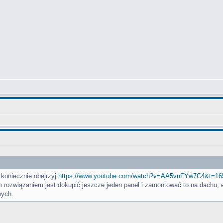
 koniecznie obejrzyj.
https://www.youtube.com/watch?v=AA5vnFYw7C4&t=16
związaniem jest dokupić jeszcze jeden panel i zamontować to na dachu, ene
nych.