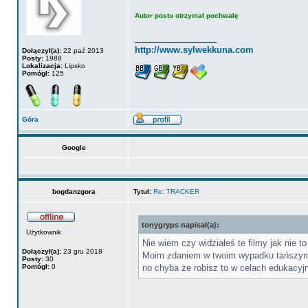
Autor postu otrzymał pochwałę
_________________
http://www.sylwekkuna.com
Dołączył(a):
22 paź 2013
Posty:
1988
Lokalizacja:
Lipsko
Pomógł:
125
Góra
Google
bogdanzgora
Tytuł:
Re: TRACKER
tonygryps napisał(a):
Użytkownik
Nie wiem czy widziałeś te filmy jak nie to
Dołączył(a):
23 gru 2018
Moim zdaniem w twoim wypadku tańszym ro
Posty:
30
Pomógł:
0
no chyba że robisz to w celach edukacyj