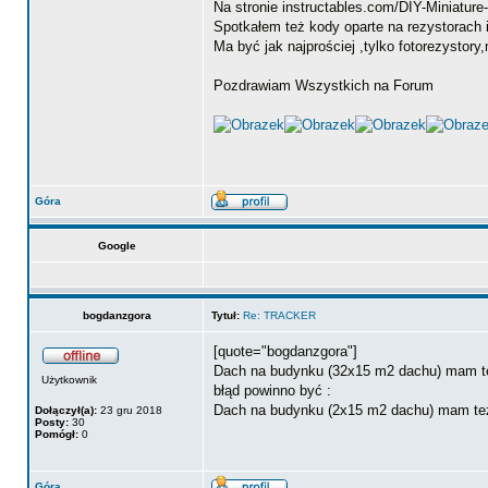
Na stronie instructables.com/DIY-Miniature-
Spotkałem też kody oparte na rezystorach i
Ma być jak najprościej ,tylko fotorezystor
Pozdrawiam Wszystkich na Forum
Góra
Google
bogdanzgora
Tytuł:
Re: TRACKER
[quote="bogdanzgora"]
Dach na budynku (32x15 m2 dachu) mam t
Użytkownik
błąd powinno być :
Dach na budynku (2x15 m2 dachu) mam te
Dołączył(a):
23 gru 2018
Posty:
30
Pomógł:
0
Góra