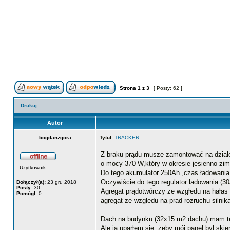
Strona
1
z
3
[ Posty: 62 ]
Drukuj
Autor
bogdanzgora
Tytuł:
TRACKER
Z braku prądu muszę zamontować na dział
o mocy 370 W,który w okresie jesienno zi
Użytkownik
Do tego akumulator 250Ah ,czas ładowania (
Oczywiście do tego regulator ładowania (30
Dołączył(a):
23 gru 2018
Posty:
30
Agregat prądotwórczy ze wzgłedu na hałas 
Pomógł:
0
agregat ze wzgłedu na prąd rozruchu silnik
Dach na budynku (32x15 m2 dachu) mam też
Ale ja uparłem się ,żeby mój panel był sk