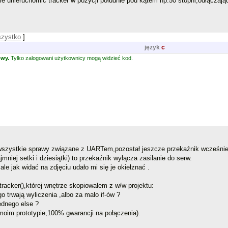
 unieruchomić tracker w pozycji południe pod kątem np.50 stopni,odłączając
szystko
]
język
c
owy.
Tylko zalogowani użytkownicy mogą widzieć kod.
 wszystkie sprawy związane z UARTem,pozostał jeszcze przekaźnik wcześnie
mniej setki i dziesiątki) to przekaźnik wyłącza zasilanie do serw.
le jak widać na zdjęciu udało mi się je okiełznać .
tracker(),której wnętrze skopiowałem z w/w projektu:
o trwają wyliczenia ,albo za mało if-ów ?
ednego else ?
w moim prototypie,100% gwarancji na połączenia).