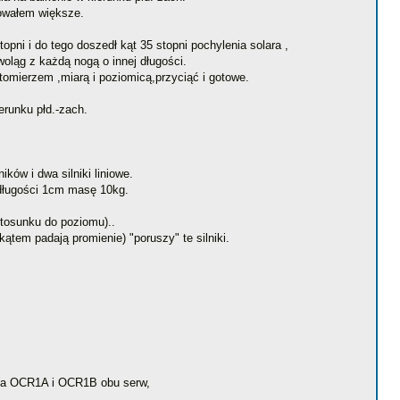
bowałem większe.
pni i do tego doszedł kąt 35 stopni pochylenia solara ,
woląg z każdą nogą o innej długości.
omierzem ,miarą i poziomicą,przyciąć i gotowe.
erunku płd.-zach.
ków i dwa silniki liniowe.
u długości 1cm masę 10kg.
stosunku do poziomu)..
ątem padają promienie) "poruszy" te silniki.
jsza OCR1A i OCR1B obu serw,