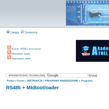
Zaloguj
Zarejestruj
Kanał - ATNEL tech-forum
Wszystkie działy
Najnowsze wątki
Portal
»
Forum
»
INSTRUKCJE I PROGRAMY NARZĘDZIOWE
»
Programy
RS485 + MkBootloader