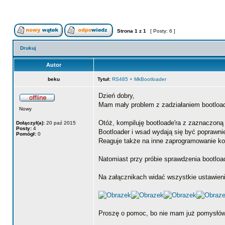
Strona
1
z
1
[ Posty: 6 ]
Drukuj
Autor
beku
Tytuł:
RS485 + MkBootloader
Dzień dobry,
Mam mały problem z zadziałaniem bootload
Nowy
Otóż, kompiluję bootloade'ra z zaznaczon
Dołączył(a):
20 paź 2015
Posty:
4
Bootloader i wsad wydają się być poprawnie
Pomógł:
0
Reaguje także na inne zaprogramowanie ko
Natomiast przy próbie sprawdzenia bootloa
Na załącznikach widać wszystkie ustawieni
Proszę o pomoc, bo nie mam już pomysłów