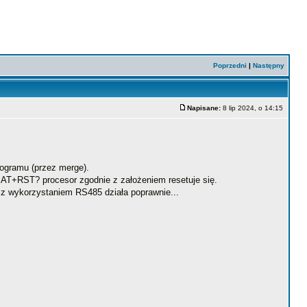
Poprzedni
|
Następny
Napisane:
8 lip 2024, o 14:15
ogramu (przez merge).
u AT+RST? procesor zgodnie z założeniem resetuje się.
z wykorzystaniem RS485 działa poprawnie...