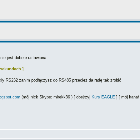
nie jest dobrze ustawiona
tu sekundach ]
ły RS232 zanim podłączysz do RS485 przecież da radę tak zrobić
logspot.com
(mój nick Skype: mirekk36 ) [ obejrzyj
Kurs EAGLE
] [ mój kana