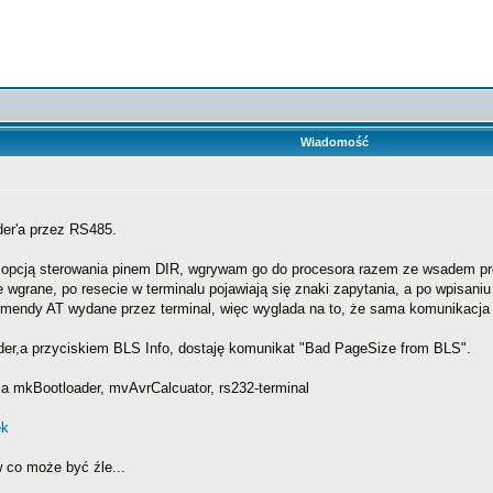
Wiadomość
er'a przez RS485.
ą opcją sterowania pinem DIR, wgrywam go do procesora razem ze wsadem pr
 wgrane, po resecie w terminalu pojawiają się znaki zapytania, a po wpisani
mendy AT wydane przez terminal, więc wyglada na to, że sama komunikacja 
der,a przyciskiem BLS Info, dostaję komunikat "Bad PageSize from BLS".
a mkBootloader, mvAvrCalcuator, rs232-terminal
 co może być źle...