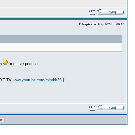
Napisane:
9 lip 2024, o 06:10
um
to mi się podoba
ł YT TV
www.youtube.com/mirekk36
]