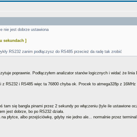
e nie jest dobrze ustawiona
astu sekundach ]
ykły RS232 zanim podłączysz do RS485 przecież da radę tak zrobić
ytuje poprawnie. Podłączyłem analizator stanów logicznych i widać że linia
mi z RS232 i RS485 więc ta 76800 chyba ok. Procek to atmega328p z 16MHz
coś tam się bangla pinami przez 2 sekundy po włączeniu (tyle ile ustawione o
m jest dobrze, bo po RS232 działa.
na płytce, albo przejściówkę, gdyby nie jedno ale... normalnie przez termin