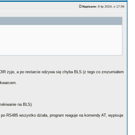
Napisane:
8 lip 2024, o 17:56
 DIR żyje, a po restarcie odzywa się chyba BLS (z tego co zrozumiałem
 kwarcem.
czekiwanie na BLS).
al po RS485 wszystko działa, program reaguje na komendy AT, wypisuje