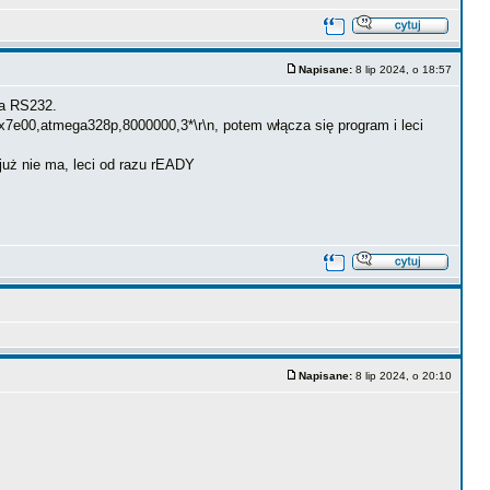
Napisane:
8 lip 2024, o 18:57
 a RS232.
x7e00,atmega328p,8000000,3*\r\n, potem włącza się program i leci
uż nie ma, leci od razu rEADY
Napisane:
8 lip 2024, o 20:10