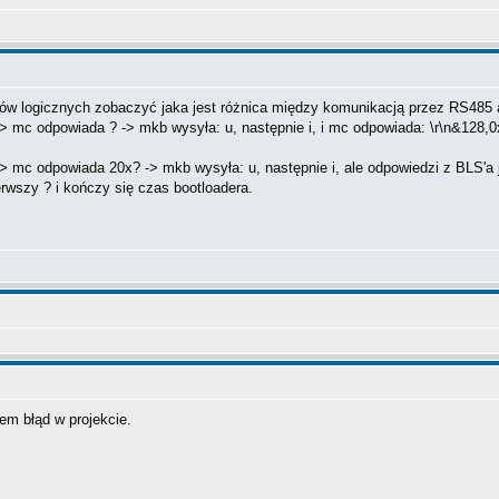
anów logicznych zobaczyć jaka jest różnica między komunikacją przez RS485
mc odpowiada ? -> mkb wysyła: u, następnie i, i mc odpowiada: \r\n&128,0
mc odpowiada 20x? -> mkb wysyła: u, następnie i, ale odpowiedzi z BLS'a j
rwszy ? i kończy się czas bootloadera.
em błąd w projekcie.