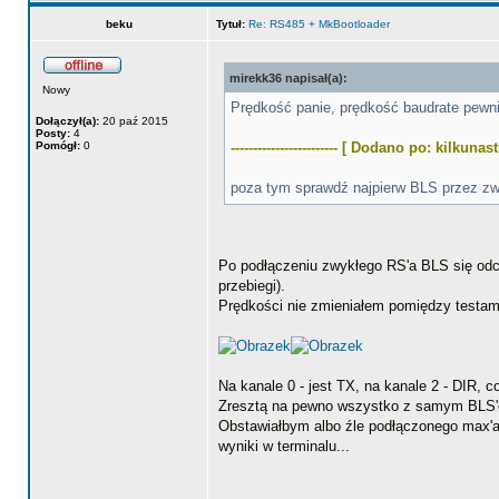
beku
Tytuł:
Re: RS485 + MkBootloader
mirekk36 napisał(a):
Nowy
Prędkość panie, prędkość baudrate pewni
Dołączył(a):
20 paź 2015
Posty:
4
Pomógł:
0
------------------------ [ Dodano po: kilkun
poza tym sprawdź najpierw BLS przez zw
Po podłączeniu zwykłego RS'a BLS się odcz
przebiegi).
Prędkości nie zmieniałem pomiędzy testa
Na kanale 0 - jest TX, na kanale 2 - DIR, 
Zresztą na pewno wszystko z samym BLS'e
Obstawiałbym albo źle podłączonego max'a 
wyniki w terminalu...