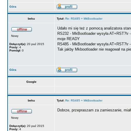
Góra
beku
Tytuł:
Re: RS485 + MkBootloader
Udało mi się też z pomocą analizatora st
RS232 - MkBootloader wysyła AT+RST?\r -> 
Nowy
moje READY
RS485 - MkBootloader wysyła AT+RST?\r -> 
Dołączył(a):
20 paź 2015
Posty:
4
Tak jakby Mkbootloader nie reagował na pie
Pomógł:
0
Góra
Google
beku
Tytuł:
Re: RS485 + MkBootloader
Dobrze, przepraszam za zamieszanie, miał
Nowy
Dołączył(a):
20 paź 2015
Posty:
4