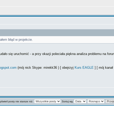
łem błąd w projekcie.
dało się uruchomić - a przy okazji poleciała piękna analiza problemu na for
logspot.com
(mój nick Skype: mirekk36 ) [ obejrzyj
Kurs EAGLE
] [ mój kana
świetl posty nie starsze niż:
Sortuj wg