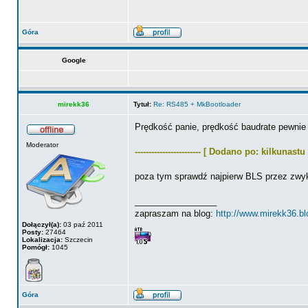
Góra
Google
mirekk36
Tytuł:
Re: RS485 + MkBootloader
Prędkość panie, prędkość baudrate pewnie 
Moderator
------------------------ [ Dodano po: kilkunas
poza tym sprawdź najpierw BLS przez zwyk
_________________
zapraszam na blog:
http://www.mirekk36.b
Dołączył(a):
03 paź 2011
Posty:
27464
Lokalizacja:
Szczecin
Pomógł:
1045
Góra