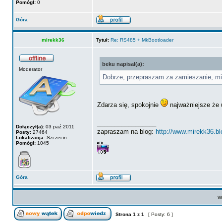
Pomógł:
0
Góra
mirekk36
Tytuł:
Re: RS485 + MkBootloader
beku napisał(a):
Moderator
Dobrze, przepraszam za zamieszanie, mia
Zdarza się, spokojnie
najważniejsze że u
_________________
Dołączył(a):
03 paź 2011
zapraszam na blog:
http://www.mirekk36.b
Posty:
27464
Lokalizacja:
Szczecin
Pomógł:
1045
Góra
Wy
Strona
1
z
1
[ Posty: 6 ]