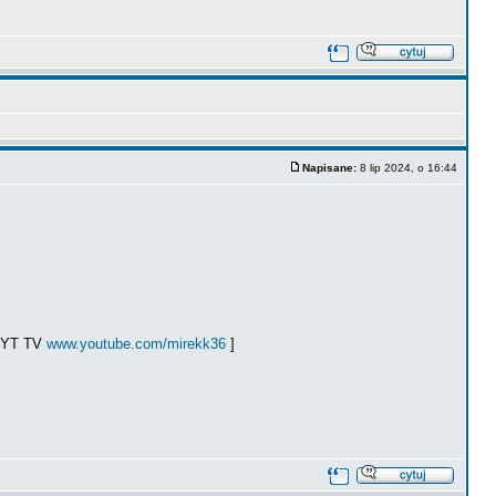
Napisane:
8 lip 2024, o 16:44
ł YT TV
www.youtube.com/mirekk36
]