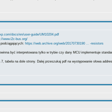
nxp.com/docs/en/user-guide/UM10204.pdf
://www.i2c-bus.org/
w podciągających:
https://web.archive.org/web/20170730190 ... -resistors
winna być interpretowana tylko w trybie czy dany MCU implementuje standard
 7, tabela na dole strony. Dalej przeszukaj pdf na występowanie słowa addre