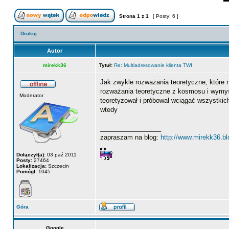
Strona
1
z
1
[ Posty: 6 ]
Drukuj
Autor
mirekk36
Tytuł:
Re: Multiadresowanie klienta TWI
Jak zwykle rozważania teoretyczne, które 
rozważania teoretyczne z kosmosu i wymyślan
Moderator
teoretyzował i próbował wciągać wszystki
wtedy
_________________
zapraszam na blog:
http://www.mirekk36.b
Dołączył(a):
03 paź 2011
Posty:
27464
Lokalizacja:
Szczecin
Pomógł:
1045
Góra
Google