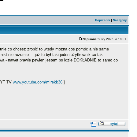
Poprzedni
|
Następny
Napisane:
9 sty 2025, o 18:01
retnie co chcesz zrobić to wtedy można coś pomóc a nie same
kt nie rozumie ... już tu był taki jeden użytkownik co tak
azwą - nawet prawie pewien jestem bo idzie DOKŁADNIE to samo co
ł YT TV
www.youtube.com/mirekk36
]