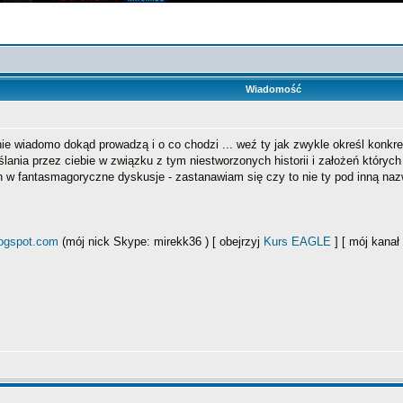
Wiadomość
nie wiadomo dokąd prowadzą i o co chodzi ... weź ty jak zwykle określ konk
ia przez ciebie w związku z tym niestworzonych historii i założeń których ni
ch w fantasmagoryczne dyskusje - zastanawiam się czy to nie ty pod inną n
logspot.com
(mój nick Skype: mirekk36 ) [ obejrzyj
Kurs EAGLE
] [ mój kana