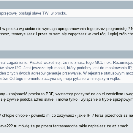
przętowej obsługi slave TWI w procku.
 w procku wg ciebie nie wymaga oprogramowania tego przez programistę ? No p
czesz, teoretyzujesz i przez to sam się zapędzasz w kozi róg. Lepiej zrób ch
miał zagadnienie. Pisałeś wcześniej, że nie znasz tego MCU i ok. Rozumiej
ów slave I2C. Jest jeszcze tryb maski, który podobny jest do maskowania IP, a
eden z tych dwóch adresów generuje przerwanie. W rejestrze statusowym mo
resów. Od tego momentu zaczyna się moje pytanie w niniejszym wątku.
zony - znajomość procka to PDF, wystarczy poczytać na co ci zwróciłem uwagę
ę żywnie podoba adres slave, i mowa tylko i wyłącznie o trybie sprzętowym -
..
 chłopie chłopie - powiedz mi co zażywasz? jakie IP ? teraz przechodzisz na
slave??? tu mówię że po prostu fantasmagorie takie napitalasz że aż strach