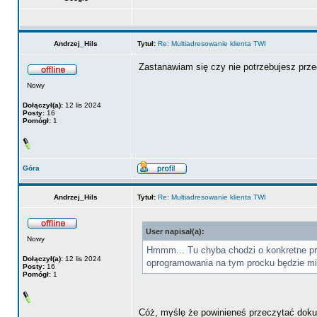
Andrzej_Hils
Tytuł:
Re: Multiadresowanie klienta TWI
Zastanawiam się czy nie potrzebujesz przec
Nowy
Dołączył(a):
12 lis 2024
Posty:
16
Pomógł:
1
Góra
Andrzej_Hils
Tytuł:
Re: Multiadresowanie klienta TWI
User napisał(a):
Nowy
Hmmm... Tu chyba chodzi o konkretne pro
Dołączył(a):
12 lis 2024
oprogramowania na tym procku będzie mia
Posty:
16
Pomógł:
1
Cóż, myślę że powinieneś przeczytać dokume