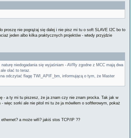
roszę nie pogrążaj się dalej i nie pisz mi tu o soft SLAVE I2C bo to
ociaż jeden albo kilka praktycznych projektów - wtedy przyjdzie
ąc naturę niedogadania się wyjaśniam - AVRy zgodne z MCC mają dwa
le olać to teraz.
żna odczytać flagę TWI_APIF_bm, informującą o tym, że Master
 - a ty mi tu piszesz, że ja znam czy nie znam procka. Tak jak w
 więc sorki ale nie pitol mi tu że ja mówiłem o softłerowym, pokaż
 ethernet? a może wifi? jakiś stos TCP/IP ??