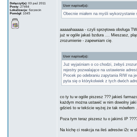
Dołączył(a):
03 paź 2011
User napisał(a):
Posty:
27464
Lokalizacja:
Szczecin
Obecnie miałem na myśli wykorzystanie s
Pomógł:
1045
aaaaahaaaaa - czyli sprzętowa obsługa TWI
już w ogóle jakaś bzdura .... Mieszasz, plą
zrozumienie - zapewniam cię.
User napisał(a):
Już wyjaśniam o co chodzi, żebyś zrozu
rejestry pozwalające na ustawienie adres
Procek po odebraniu zapytania R/W na j
pyta się o którykolwiek z tych dwóch ad
co ty tu w ogóle piszesz ??? jakieś farma
każdym można ustawić w nim dowolny jaki si
gdzieś to w tekście wyżej że tak mówiłem .
Poza tym teraz piszesz tu o jakimś IP ????
Na kichę ci reakcja na ileś adresów i2c w 