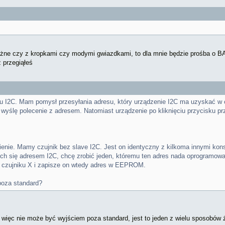
żne czy z kropkami czy modymi gwiazdkami, to dla mnie będzie prośba o BAN'a 
 przegiąłeś
u I2C. Mam pomysł przesyłania adresu, który urządzenie I2C ma uzyskać w 
 wyślę polecenie z adresem. Natomiast urządzenie po kliknięciu przycisku pr
ienie. Mamy czujnik bez slave I2C. Jest on identyczny z kilkoma innymi kons
ych się adresem I2C, chcę zrobić jeden, któremu ten adres nada oprogramowan
 na czujniku X i zapisze on wtedy adres w EEPROM.
poza standard?
 więc nie może być wyjściem poza standard, jest to jeden z wielu sposobów