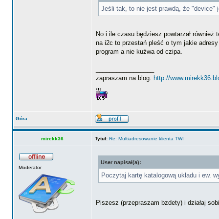
Jeśli tak, to nie jest prawdą, że "devic
No i ile czasu będziesz powtarzał również t
na i2c to przestań pleść o tym jakie adres
program a nie kuźwa od czipa.
_________________
zapraszam na blog:
http://www.mirekk36.b
Góra
mirekk36
Tytuł:
Re: Multiadresowanie klienta TWI
User napisał(a):
Moderator
Poczytaj kartę katalogową układu i ew. w
Piszesz (przepraszam bzdety) i działaj so