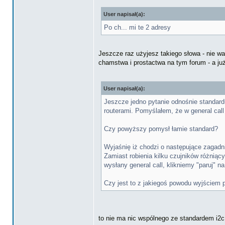
User napisał(a):
Po ch... mi te 2 adresy
Jeszcze raz użyjesz takiego słowa - nie wa
chamstwa i prostactwa na tym forum - a już
User napisał(a):
Jeszcze jedno pytanie odnośnie standard
routerami. Pomyślałem, że w general call
Czy powyższy pomysł łamie standard?
Wyjaśnię iż chodzi o następujące zagadn
Zamiast robienia kilku czujników różniąc
wysłany general call, klikniemy "paruj"
Czy jest to z jakiegoś powodu wyjściem 
to nie ma nic wspólnego ze standardem i2c