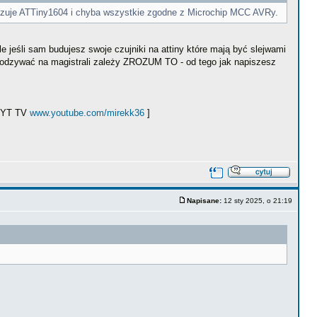
realizuje ATTiny1604 i chyba wszystkie zgodne z Microchip MCC AVRy.
le jeśli sam budujesz swoje czujniki na attiny które mają być slejwami
się odzywać na magistrali zależy ZROZUM TO - od tego jak napiszesz
ł YT TV
www.youtube.com/mirekk36
]
Napisane:
12 sty 2025, o 21:19