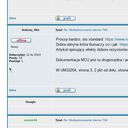
Góra
Andrzej_Hils
Tytuł:
Re: Multiadresowanie klienta TWI
Proszę bardzo, oto standard:
https://www.
Dobra witryna która tłumaczy co i jak:
https
Nowy
Artykuł opisujący efekty doboru rezystoró
Dołączył(a):
12 lis 2024
Posty:
16
Dokumentacja MCU jest tu drugorzędna i po
Pomógł:
1
W UM10204, strona 3, 2 pkt od dołu, strona
Góra
Google
mirekk36
Tytuł:
Re: Multiadresowanie klienta TWI