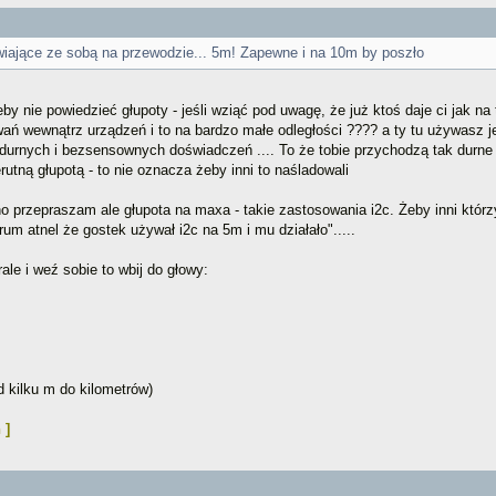
awiające ze sobą na przewodzie... 5m! Zapewne i na 10m by poszło
y nie powiedzieć głupoty - jeśli wziąć pod uwagę, że już ktoś daje ci jak na
wań wewnątrz urządzeń i to na bardzo małe odległości ???? a ty tu używasz j
bzdurnych i bezsensownych doświadczeń .... To że tobie przychodzą tak durn
utną głupotą - to nie oznacza żeby inni to naśladowali
 przepraszam ale głupota na maxa - takie zastosowania i2c. Żeby inni którzy 
um atnel że gostek używał i2c na 5m i mu działało".....
le i weź sobie to wbij do głowy:
 kilku m do kilometrów)
 ]