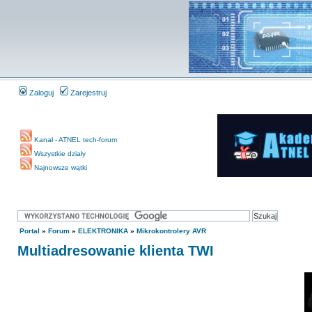
Zaloguj
Zarejestruj
Kanał - ATNEL tech-forum
Wszystkie działy
Najnowsze wątki
Portal
»
Forum
»
ELEKTRONIKA
»
Mikrokontrolery AVR
Multiadresowanie klienta TWI