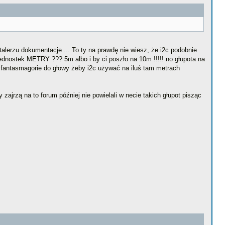
 talerzu dokumentacje ... To ty na prawdę nie wiesz, że i2c podobnie
ednostek METRY ??? 5m albo i by ci poszło na 10m !!!!! no głupota na
e fantasmagorie do głowy żeby i2c używać na iluś tam metrach
zajrzą na to forum później nie powielali w necie takich głupot pisząc