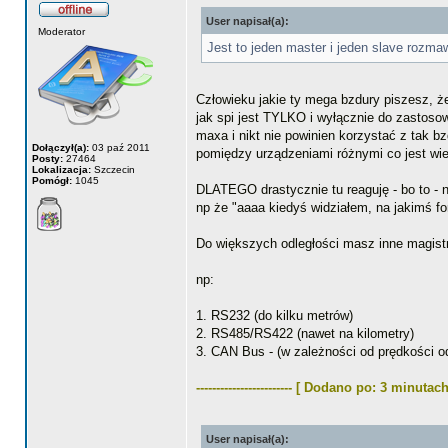
User napisał(a):
Moderator
Jest to jeden master i jeden slave rozm
Człowieku jakie ty mega bzdury piszesz, żeb
jak spi jest TYLKO i wyłącznie do zastoso
maxa i nikt nie powinien korzystać z tak 
Dołączył(a):
03 paź 2011
pomiędzy urządzeniami różnymi co jest wier
Posty:
27464
Lokalizacja:
Szczecin
Pomógł:
1045
DLATEGO drastycznie tu reaguję - bo to - no
np że "aaaa kiedyś widziałem, na jakimś for
Do większych odległości masz inne magistra
np:
1. RS232 (do kilku metrów)
2. RS485/RS422 (nawet na kilometry)
3. CAN Bus - (w zależności od prędkości od
------------------------ [ Dodano po: 3 minutach
User napisał(a):