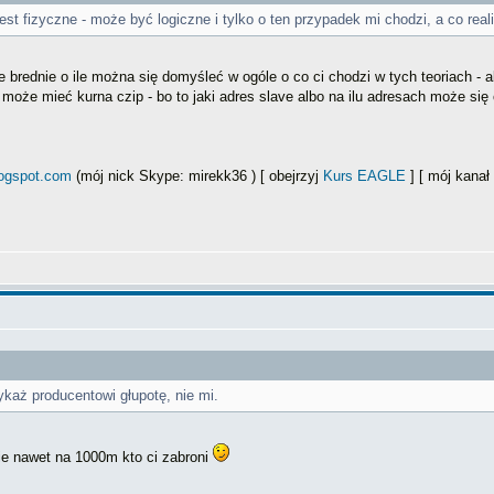
e" jest fizyczne - może być logiczne i tylko o ten przypadek mi chodzi, a co 
e brednie o ile można się domyśleć w ogóle o co ci chodzi w tych teoriach - a
y może mieć kurna czip - bo to jaki adres slave albo na ilu adresach może 
logspot.com
(mój nick Skype: mirekk36 ) [ obejrzyj
Kurs EAGLE
] [ mój kana
ykaż producentowi głupotę, nie mi.
bie nawet na 1000m kto ci zabroni