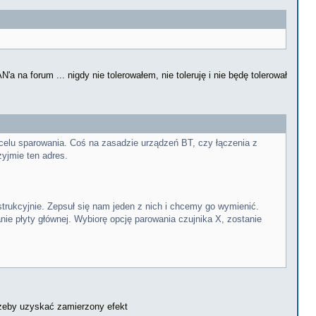
na forum ... nigdy nie tolerowałem, nie toleruję i nie będę tolerował
celu sparowania. Coś na zasadzie urządzeń BT, czy łączenia z
zyjmie ten adres.
trukcyjnie. Zepsuł się nam jeden z nich i chcemy go wymienić.
ie płyty głównej. Wybiorę opcję parowania czujnika X, zostanie
 żeby uzyskać zamierzony efekt