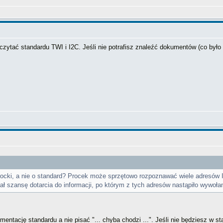
zytać standardu TWI i I2C. Jeśli nie potrafisz znaleźć dokumentów (co było
cki, a nie o standard? Procek może sprzętowo rozpoznawać wiele adresów I2
ł szansę dotarcia do informacji, po którym z tych adresów nastąpiło wywoła
ntację standardu a nie pisać "... chyba chodzi ...". Jeśli nie będziesz w st