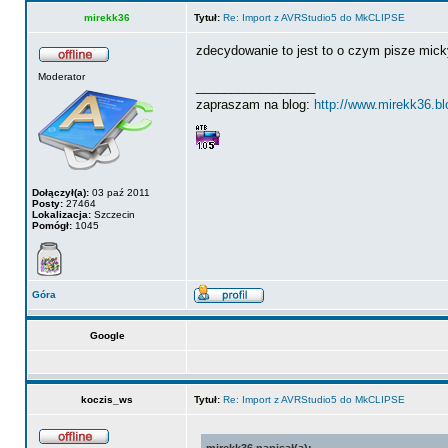
mirekk36
Tytuł:
Re: Import z AVRStudio5 do MkCLIPSE
zdecydowanie to jest to o czym pisze mick
Moderator
_________________
zapraszam na blog:
http://www.mirekk36.b
Dołączył(a):
03 paź 2011
Posty:
27464
Lokalizacja:
Szczecin
Pomógł:
1045
Góra
Google
koczis_ws
Tytuł:
Re: Import z AVRStudio5 do MkCLIPSE