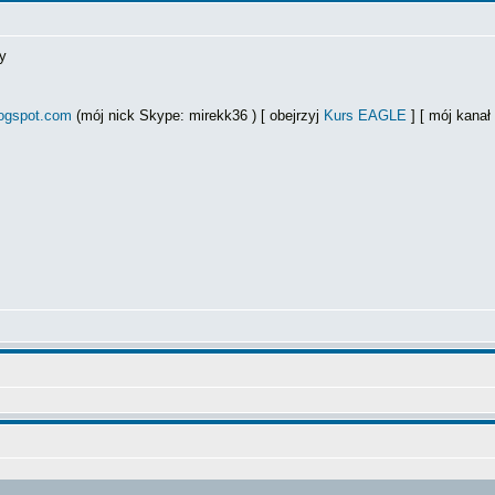
y
logspot.com
(mój nick Skype: mirekk36 ) [ obejrzyj
Kurs EAGLE
] [ mój kana