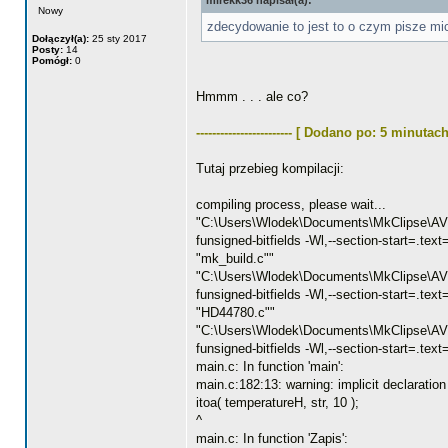
mirekk36 napisał(a):
Nowy
zdecydowanie to jest to o czym pisze mi
Dołączył(a):
25 sty 2017
Posty:
14
Pomógł:
0
Hmmm . . . ale co?
------------------------ [ Dodano po: 5 minutach
Tutaj przebieg kompilacji:
compiling process, please wait...
"C:\Users\Wlodek\Documents\MkClipse\AVR To
funsigned-bitfields -Wl,--section-start=
"mk_build.c""
"C:\Users\Wlodek\Documents\MkClipse\AVR To
funsigned-bitfields -Wl,--section-start
"HD44780.c""
"C:\Users\Wlodek\Documents\MkClipse\AVR To
funsigned-bitfields -Wl,--section-start=
main.c: In function 'main':
main.c:182:13: warning: implicit declaration o
itoa( temperatureH, str, 10 );
^
main.c: In function 'Zapis':