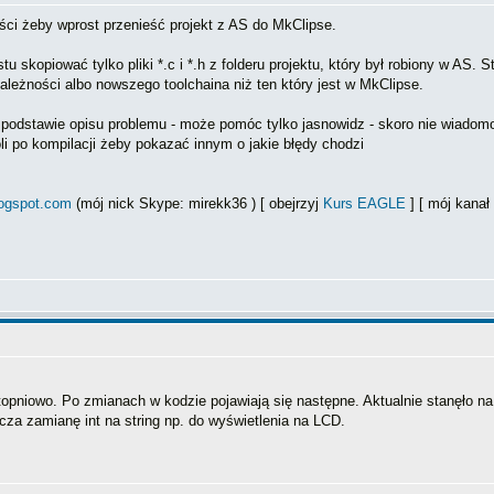
ści żeby wprost przenieść projekt z AS do MkClipse.
 skopiować tylko pliki *.c i *.h z folderu projektu, który był robiony w AS. 
ależności albo nowszego toolchaina niż ten który jest w MkClipse.
 na podstawie opisu problemu - może pomóc tylko jasnowidz - skoro nie wiadomo
li po kompilacji żeby pokazać innym o jakie błędy chodzi
logspot.com
(mój nick Skype: mirekk36 ) [ obejrzyj
Kurs EAGLE
] [ mój kana
opniowo. Po zmianach w kodzie pojawiają się następne. Aktualnie stanęło na
nacza zamianę int na string np. do wyświetlenia na LCD.