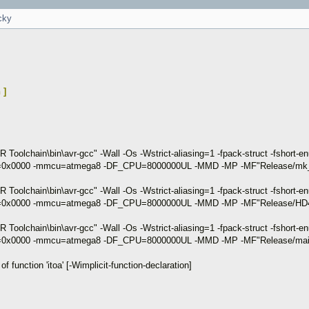
cky
 ]
olchain\bin\avr-gcc" -Wall -Os -Wstrict-aliasing=1 -fpack-struct -fshort-enu
.text=0x0000 -mmcu=atmega8 -DF_CPU=8000000UL -MMD -MP -MF"Release/mk_bu
olchain\bin\avr-gcc" -Wall -Os -Wstrict-aliasing=1 -fpack-struct -fshort-enu
=.text=0x0000 -mmcu=atmega8 -DF_CPU=8000000UL -MMD -MP -MF"Release/HD
olchain\bin\avr-gcc" -Wall -Os -Wstrict-aliasing=1 -fpack-struct -fshort-enu
.text=0x0000 -mmcu=atmega8 -DF_CPU=8000000UL -MMD -MP -MF"Release/main.
f function 'itoa' [-Wimplicit-function-declaration]