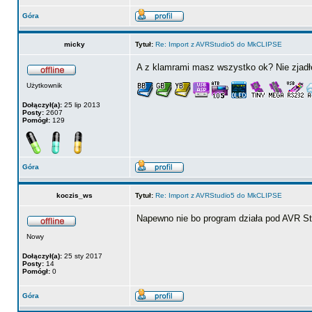
Góra
micky
Tytuł:
Re: Import z AVRStudio5 do MkCLIPSE
A z klamrami masz wszystko ok? Nie zjadł
Użytkownik
Dołączył(a):
25 lip 2013
Posty:
2607
Pomógł:
129
Góra
koczis_ws
Tytuł:
Re: Import z AVRStudio5 do MkCLIPSE
Napewno nie bo program działa pod AVR St
Nowy
Dołączył(a):
25 sty 2017
Posty:
14
Pomógł:
0
Góra