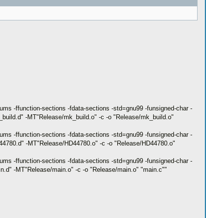
ms -ffunction-sections -fdata-sections -std=gnu99 -funsigned-char -
ild.d" -MT"Release/mk_build.o" -c -o "Release/mk_build.o"
ms -ffunction-sections -fdata-sections -std=gnu99 -funsigned-char -
44780.d" -MT"Release/HD44780.o" -c -o "Release/HD44780.o"
ms -ffunction-sections -fdata-sections -std=gnu99 -funsigned-char -
d" -MT"Release/main.o" -c -o "Release/main.o" "main.c""