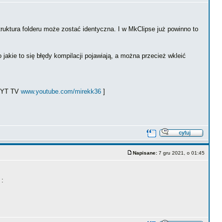
Struktura folderu może zostać identyczna. I w MkClipse już powinno to
 jakie to się błędy kompilacji pojawiają, a można przecież wkleić
ł YT TV
www.youtube.com/mirekk36
]
Napisane:
7 gru 2021, o 01:45
 :