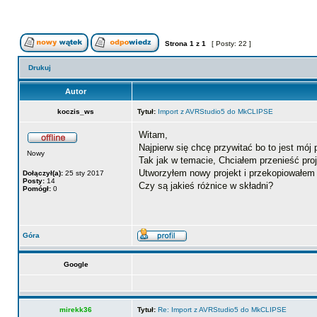
Strona
1
z
1
[ Posty: 22 ]
Drukuj
Autor
koczis_ws
Tytuł:
Import z AVRStudio5 do MkCLIPSE
Witam,
Najpierw się chcę przywitać bo to jest mój
Nowy
Tak jak w temacie, Chciałem przenieść proj
Utworzyłem nowy projekt i przekopiowałem k
Dołączył(a):
25 sty 2017
Posty:
14
Czy są jakieś różnice w składni?
Pomógł:
0
Góra
Google
mirekk36
Tytuł:
Re: Import z AVRStudio5 do MkCLIPSE