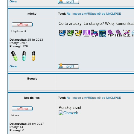
Góra
micky
Tytuł:
Re: Import z AVRStudio5 do MkCLIPSE
Co to znaczy, że stanęło? Wklej komunikat
Użytkownik
Dołączył(a):
25 lip 2013
Posty:
2607
Pomógł:
129
Góra
Google
koczis_ws
Tytuł:
Re: Import z AVRStudio5 do MkCLIPSE
Poniżej zrzut.
Nowy
Dołączył(a):
25 sty 2017
Posty:
14
Pomógł:
0