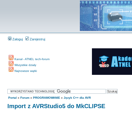
Zaloguj
Zarejestruj
Kanał - ATNEL tech-forum
Wszystkie działy
Najnowsze wątki
Portal
»
Forum
»
PROGRAMOWANIE
»
Język C++ dla AVR
Import z AVRStudio5 do MkCLIPSE