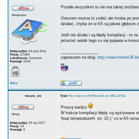
Przede wszystkim to nie ma takiej możliwo
Moderator
Owszem można to zrobić ale trzeba po prostu
działać, chyba że w AS są jakieś głębsze z
Jeśli nie działa i są błędy kompilacji - to
przecież widok tego co się pojawia w konso
Dołączył(a):
03 paź 2011
_________________
Posty:
27464
zapraszam na blog:
http://www.mirekk36.b
Lokalizacja:
Szczecin
Pomógł:
1045
Góra
koczis_ws
Tytuł:
Re: Import z AVRStudio5 do MkCLIPSE
Proszę bardzo
W trakcie kompilacji błędy są wykrywane st
Nowy
'itoa( temperatureH, str, 10 );' co w AS oz
Dołączył(a):
25 sty 2017
Posty:
14
Pomógł:
0