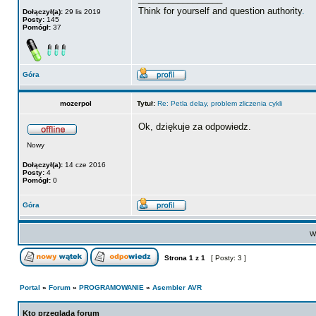
Think for yourself and question authority
.
Dołączył(a):
29 lis 2019
Posty:
145
Pomógł:
37
Góra
mozerpol
Tytuł:
Re: Petla delay, problem zliczenia cykli
Ok, dziękuje za odpowiedz.
Nowy
Dołączył(a):
14 cze 2016
Posty:
4
Pomógł:
0
Góra
Wy
Strona
1
z
1
[ Posty: 3 ]
Portal
»
Forum
»
PROGRAMOWANIE
»
Asembler AVR
Kto przegląda forum