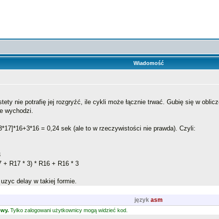
Wiadomość
stety nie potrafię jej rozgryźć, ile cykli może łącznie trwać. Gubię się w o
le wychodzi.
3*17]*16+3*16 = 0,24 sek (ale to w rzeczywistości nie prawda). Czyli:
3
7 + R17 * 3) * R16 + R16 * 3
zyc delay w takiej formie.
język
asm
owy.
Tylko zalogowani użytkownicy mogą widzieć kod.