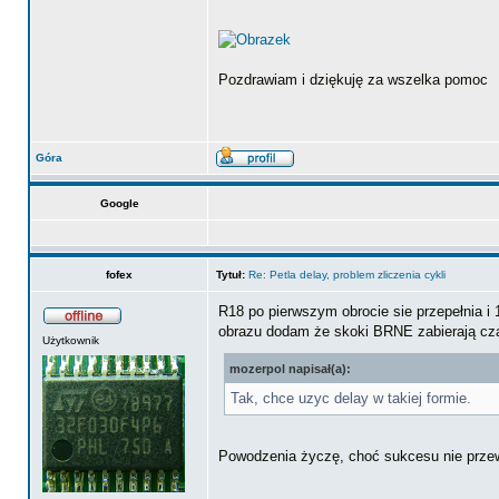
Pozdrawiam i dziękuję za wszelka pomoc
Góra
Google
fofex
Tytuł:
Re: Petla delay, problem zliczenia cykli
R18 po pierwszym obrocie sie przepełnia i 
obrazu dodam że skoki BRNE zabierają cz
Użytkownik
mozerpol napisał(a):
Tak, chce uzyc delay w takiej formie.
Powodzenia życzę, choć sukcesu nie przew
_________________