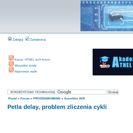
Zaloguj
Zarejestruj
Kanał - ATNEL tech-forum
Wszystkie działy
Najnowsze wątki
Portal
»
Forum
»
PROGRAMOWANIE
»
Asembler AVR
Petla delay, problem zliczenia cykli