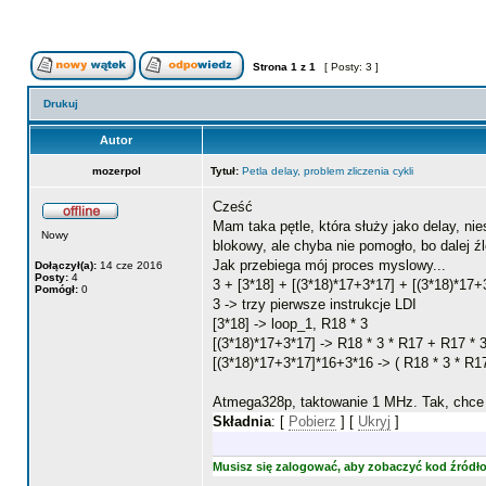
Strona
1
z
1
[ Posty: 3 ]
Drukuj
Autor
mozerpol
Tytuł:
Petla delay, problem zliczenia cykli
Cześć
Mam taka pętle, która służy jako delay, nie
Nowy
blokowy, ale chyba nie pomogło, bo dalej ź
Jak przebiega mój proces myslowy...
Dołączył(a):
14 cze 2016
Posty:
4
3 + [3*18] + [(3*18)*17+3*17] + [(3*18)*17+
Pomógł:
0
3 -> trzy pierwsze instrukcje LDI
[3*18] -> loop_1, R18 * 3
[(3*18)*17+3*17] -> R18 * 3 * R17 + R17 * 
[(3*18)*17+3*17]*16+3*16 -> ( R18 * 3 * R1
Atmega328p, taktowanie 1 MHz. Tak, chce u
Składnia
: [
Pobierz
] [
Ukryj
]
Musisz się zalogować, aby zobaczyć kod źródł