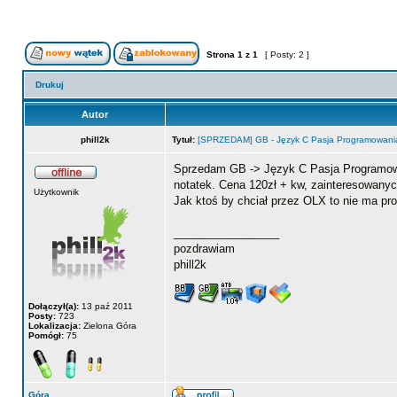
Strona
1
z
1
[ Posty: 2 ]
Drukuj
Autor
phill2k
Tytuł:
[SPRZEDAM] GB - Język C Pasja Programowania
Sprzedam GB -> Język C Pasja Programowani
notatek. Cena 120zł + kw, zainteresowanyc
Użytkownik
Jak ktoś by chciał przez OLX to nie ma pro
_________________
pozdrawiam
phill2k
Dołączył(a):
13 paź 2011
Posty:
723
Lokalizacja:
Zielona Góra
Pomógł:
75
Góra