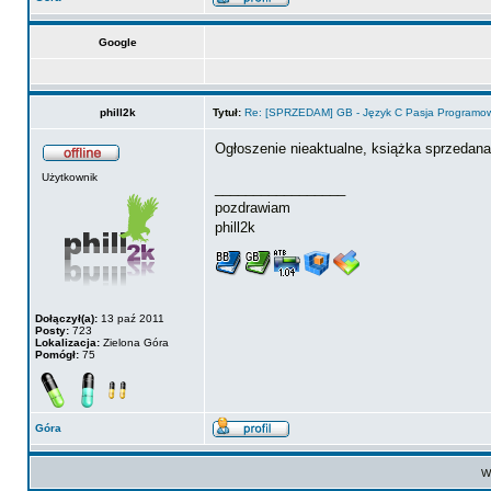
Google
phill2k
Tytuł:
Re: [SPRZEDAM] GB - Język C Pasja Programow
Ogłoszenie nieaktualne, książka sprzedana
Użytkownik
_________________
pozdrawiam
phill2k
Dołączył(a):
13 paź 2011
Posty:
723
Lokalizacja:
Zielona Góra
Pomógł:
75
Góra
Wy