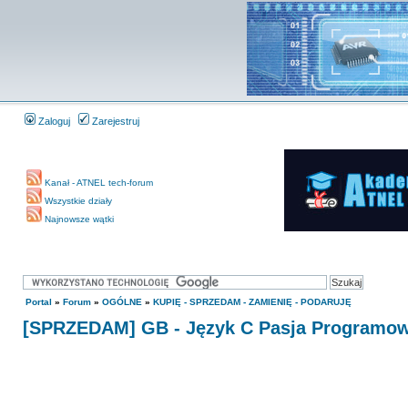
Zaloguj
Zarejestruj
Kanał - ATNEL tech-forum
Wszystkie działy
Najnowsze wątki
Portal
»
Forum
»
OGÓLNE
»
KUPIĘ - SPRZEDAM - ZAMIENIĘ - PODARUJĘ
[SPRZEDAM] GB - Język C Pasja Programowa