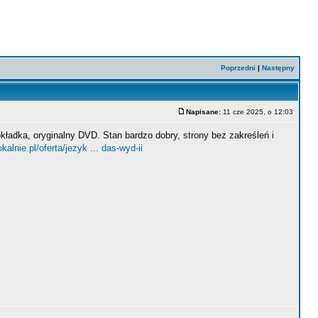
Poprzedni
|
Następny
Napisane:
11 cze 2025, o 12:03
ładka, oryginalny DVD. Stan bardzo dobry, strony bez zakreśleń i
okalnie.pl/oferta/jezyk ... das-wyd-ii