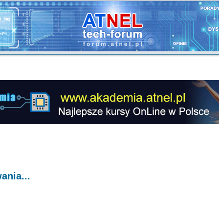
nia...