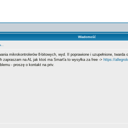
Wiadomość
...
a mikrokontrolerów 8-bitowych, wyd. II poprawione i uzupełnione, twarda ok
h zapraszam na AL jak ktoś ma Smart'a to wysyłka za free ->
https://allegrol
blemu - proszę o kontakt na priv.