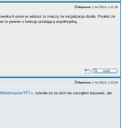
Napisane:
1 lut 2014, o 21:26
ika A skoro je widzisz to znaczy że inicjalizacja działa. Pisałeś że
dnie to pewnie o funkcję ustalającą współrzędną.
Napisane:
1 lut 2014, o 22:04
289/blob/master/TFT.c
, szkoda że na nich nie zacząłem bazować, ale