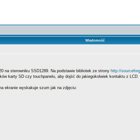
Wiadomość
20 na sterowniku SSD1289. Na podstawie bibliotek ze strony
http://sourcefor
tków karty SD czy touchpanelu, aby dojść do jakiegokolwiek kontaktu z LCD.
na ekranie wyskakuje szum jak na zdjęciu: