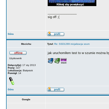
_________________
sig off ;(
Góra
Mscichu
Tytuł:
Re: SSD1289 inicjalizacja szum
jak uruchomiłem test to w szumie można b
Użytkownik
Dołączył(a):
17 sty 2013
Posty:
327
Lokalizacja:
Białystok
Pomógł:
14
Góra
Google