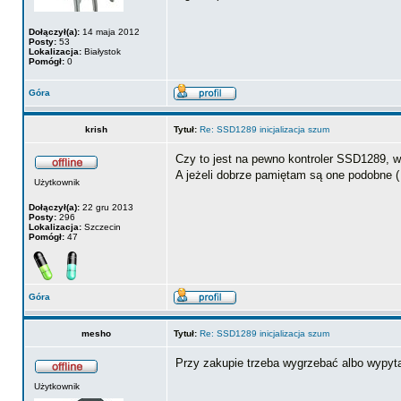
Dołączył(a):
14 maja 2012
Posty:
53
Lokalizacja:
Białystok
Pomógł:
0
Góra
krish
Tytuł:
Re: SSD1289 inicjalizacja szum
Czy to jest na pewno kontroler SSD1289, w
A jeżeli dobrze pamiętam są one podobne ( 
Użytkownik
Dołączył(a):
22 gru 2013
Posty:
296
Lokalizacja:
Szczecin
Pomógł:
47
Góra
mesho
Tytuł:
Re: SSD1289 inicjalizacja szum
Przy zakupie trzeba wygrzebać albo wypyta
Użytkownik
_________________