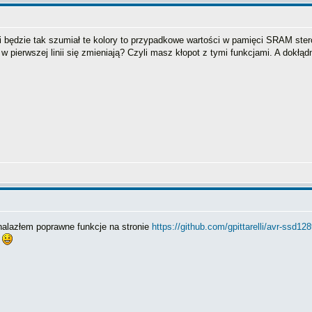
 będzie tak szumiał te kolory to przypadkowe wartości w pamięci SRAM sterown
 w pierwszej linii się zmieniają? Czyli masz kłopot z tymi funkcjami. A dokłą
alazłem poprawne funkcje na stronie
https://github.com/gpittarelli/avr-ssd1
ć