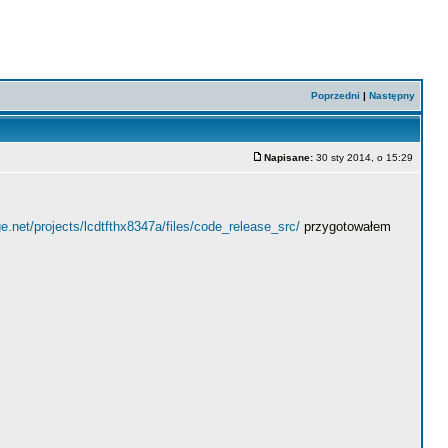
Poprzedni
|
Następny
Napisane:
30 sty 2014, o 15:29
ge.net/projects/lcdtfthx8347a/files/code_release_src/
przygotowałem