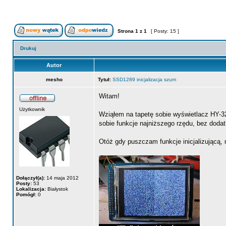
Strona
1
z
1
[ Posty: 15 ]
Drukuj
Autor
mesho
Tytuł:
SSD1289 inicjalizacja szum
Witam!
Użytkownik
Wziąłem na tapetę sobie wyświetlacz HY-3
sobie funkcje najniższego rzędu, bez doda
Otóż gdy puszczam funkcje inicjalizującą, 
Dołączył(a):
14 maja 2012
Posty:
53
Lokalizacja:
Białystok
Pomógł:
0