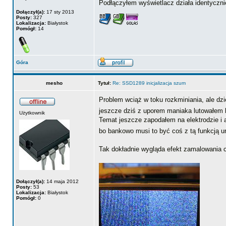
Podłączyłem wyświetlacz działa identyczni
Dołączył(a):
17 sty 2013
Posty:
327
Lokalizacja:
Białystok
Pomógł:
14
Góra
mesho
Tytuł:
Re: SSD1289 inicjalizacja szum
Problem wciąż w toku rozkminiania, ale dz
jeszcze dziś z uporem maniaka lutowałem 
Użytkownik
Temat jeszcze zapodałem na elektrodzie i a
bo bankowo musi to być coś z tą funkcją u
Tak dokładnie wygląda efekt zamalowania 
Dołączył(a):
14 maja 2012
Posty:
53
Lokalizacja:
Białystok
Pomógł:
0