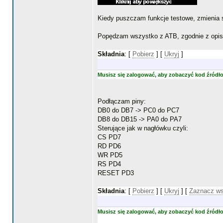
Kiedy puszczam funkcje testowe, zmienia się
Popędzam wszystko z ATB, zgodnie z opis
Składnia
: [
Pobierz
] [
Ukryj
]
Musisz się zalogować, aby zobaczyć kod źródł
Podłączam piny:
DB0 do DB7 -> PC0 do PC7
DB8 do DB15 -> PA0 do PA7
Sterujące jak w nagłówku czyli:
CS PD7
RD PD6
WR PD5
RS PD4
RESET PD3
Składnia
: [
Pobierz
] [
Ukryj
]
[
Zaznacz w
Musisz się zalogować, aby zobaczyć kod źródł