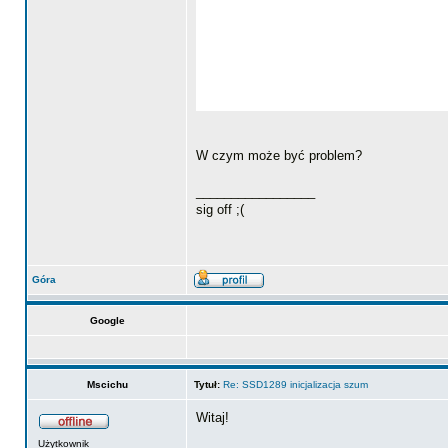
W czym może być problem?
_________________
sig off ;(
Góra
Google
Mscichu
Tytuł:
Re: SSD1289 inicjalizacja szum
Witaj!
Użytkownik