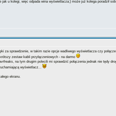
e jak u kolegi, więc odpada wina wyświetlacza;) może już kolega poradził so
ięki za sprawdzenie, w takim razie opcje wadliwego wyświetlacza czy połącze
krótszy zestaw kabli przyłączeniowych - na darmo
vrfreaks, na tym drugim polecili mi sprawdzić połączenia jednak nie tędy dr
ruchamiającą wyświetlacz...
całego ekranu.