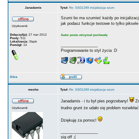
Janadamis
Tytuł:
Re: SSD1289 inicjalizacja szum
Szumi bo ma szumieć każdy po inicjalizacji
jak podasz funkcje testowe to tylko piksele
Użytkownik
Dołączył(a):
27 mar 2012
Autor postu otrzymał pochwałę
Posty:
511
Lokalizacja:
Sląsk
_________________
Pomógł:
14
Programowanie to styl życia :D
Góra
mesho
Tytuł:
Re: SSD1289 inicjalizacja szum
Janadamis - i tu był pies pogrzebany!
Zn
trudno grunt że udało się problem rozwikła
Użytkownik
Dziękuję za pomoc!
_________________
sig off ;(