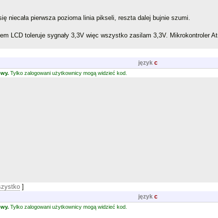
 niecała pierwsza pozioma linia pikseli, reszta dalej bujnie szumi.
em LCD toleruje sygnały 3,3V więc wszystko zasilam 3,3V. Mikrokontroler 
język
c
owy.
Tylko zalogowani użytkownicy mogą widzieć kod.
szystko
]
język
c
owy.
Tylko zalogowani użytkownicy mogą widzieć kod.