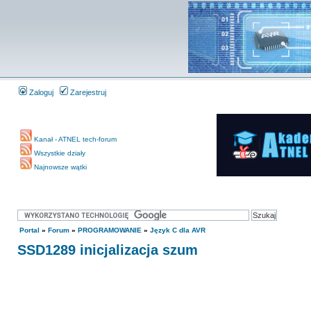
Zaloguj
Zarejestruj
Kanał - ATNEL tech-forum
Wszystkie działy
Najnowsze wątki
Portal
»
Forum
»
PROGRAMOWANIE
»
Język C dla AVR
SSD1289 inicjalizacja szum