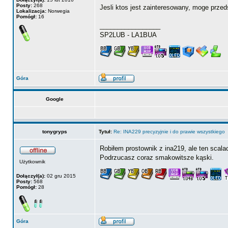
Posty:
268
Jesli ktos jest zainteresowany, moge przeds
Lokalizacja:
Norwegia
Pomógł:
16
_________________
SP2LUB - LA1BUA
Góra
Google
tonygryps
Tytuł:
Re: INA229 precyzyjnie i do prawie wszystkiego
Robiłem prostownik z ina219, ale ten scala
Podrzucasz coraz smakowitsze kąski.
Użytkownik
Dołączył(a):
02 gru 2015
Posty:
568
Pomógł:
28
Góra