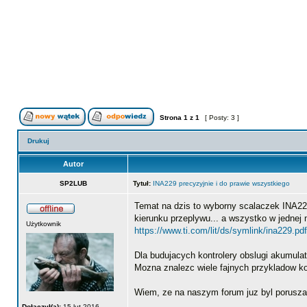
Strona
1
z
1
[ Posty: 3 ]
Drukuj
Autor
SP2LUB
Tytuł:
INA229 precyzyjnie i do prawie wszystkiego
Temat na dzis to wyborny scalaczek INA229
kierunku przeplywu... a wszystko w jednej
Użytkownik
https://www.ti.com/lit/ds/symlink/ina229.pdf
Dla budujacych kontrolery obslugi akumulat
Mozna znalezc wiele fajnych przykladow ko
Wiem, ze na naszym forum juz byl poruszan
Dołączył(a):
15 lut 2016