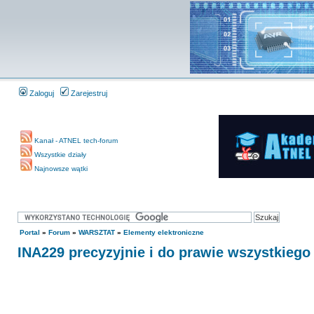
Zaloguj
Zarejestruj
Kanał - ATNEL tech-forum
Wszystkie działy
Najnowsze wątki
Portal
»
Forum
»
WARSZTAT
»
Elementy elektroniczne
INA229 precyzyjnie i do prawie wszystkiego