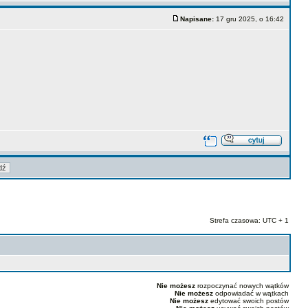
Napisane:
17 gru 2025, o 16:42
Strefa czasowa: UTC + 1
Nie możesz
rozpoczynać nowych wątków
Nie możesz
odpowiadać w wątkach
Nie możesz
edytować swoich postów