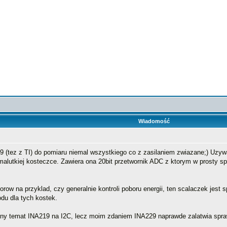
Wiadomość
 (tez z TI) do pomiaru niemal wszystkiego co z zasilaniem zwiazane;) Uzyw
 malutkiej kosteczce. Zawiera ona 20bit przetwornik ADC z ktorym w prosty 
orow na przyklad, czy generalnie kontroli poboru energii, ten scalaczek jest
du dla tych kostek.
y temat INA219 na I2C, lecz moim zdaniem INA229 naprawde zalatwia sprawe "