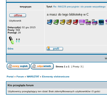
tonygryps
Tytuł:
Re: INA229 precyzyjnie i do prawie wszystkiego
a masz do tego bibliotekę w C
Użytkownik
Dołączył(a):
02 gru 2015
Posty:
568
Pomógł:
28
Góra
Wy
Strona
1
z
1
[ Posty: 3 ]
Portal
»
Forum
»
WARSZTAT
»
Elementy elektroniczne
Kto przegląda forum
Użytkownicy przeglądający ten dział: Brak zidentyfikowanych użytkowników i 0 gości