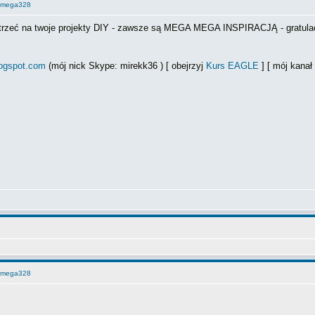
Atmega328
patrzeć na twoje projekty DIY - zawsze są MEGA MEGA INSPIRACJĄ - gratula
logspot.com
(mój nick Skype: mirekk36 ) [ obejrzyj
Kurs EAGLE
] [ mój kana
Atmega328