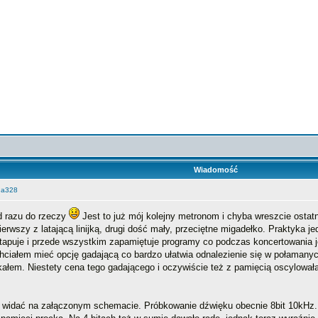
Wiadomość
ga328
d razu do rzeczy
Jest to już mój kolejny metronom i chyba wreszcie ostat
rwszy z latającą linijką, drugi dość mały, przeciętne migadełko. Praktyka je
 tapuje i przede wszystkim zapamiętuje programy co podczas koncertowania je
ciałem mieć opcję gadającą co bardzo ułatwia odnalezienie się w połamanyc
kałem. Niestety cena tego gadającego i oczywiście też z pamięcią oscylowała
.
 widać na załączonym schemacie. Próbkowanie dźwięku obecnie 8bit 10kHz. W