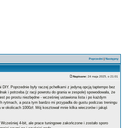
Poprzedni
|
Następny
Napisane:
24 maja 2025, o 21:01
ni DIY. Poprzednie były raczej pchełkami z jedyną opcją taptempo bez
dnak i potrzeba (z racji powrotu do grania w zespole) spowodowała, że
st po prostu niezbędne - wcześniej ustawiona lista i po każdym
h rytmach, a poza tym bardzo mi przypadła do gustu podczas treningu
 w okolicach 1000zł. Mój kosztował mnie kilka wieczorów i jakąś
cześniej 4-bit, ale prace tuningowe zakończone i zostało sporo