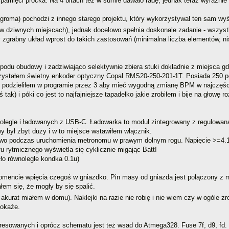
amięci procka. Na 4 bitach też w sumie dawało radę, jednak teraz wyraźnie 
d groma) pochodzi z innego starego projektu, który wykorzystywał ten sam wyś
w dziwnych miejscach), jednak docelowo spełnia doskonale zadanie - wszystk
grabny układ wprost do takich zastosowań (minimalna liczba elementów, nisk
podu obudowy i zadziwiająco selektywnie zbiera stuki dokładnie z miejsca gdz
stałem świetny enkoder optyczny Copal RMS20-250-201-1T. Posiada 250 peł
i podzieliłem w programie przez 3 aby mieć wygodną zmianę BPM w najczęś
oś tak) i póki co jest to najfajniejsze tapadełko jakie zrobiłem i bije na gł
nolegle i ładowanych z USB-C. Ładowarka to moduł zintegrowany z regulowan
y był zbyt duży i w to miejsce wstawiłem włącznik.
owo podczas uruchomienia metronomu w prawym dolnym rogu. Napięcie >=4.1
u rytmicznego wyświetla się cyklicznie migając Batt!
ło równolegle kondka 0.1u)
mencie wpięcia czegoś w gniazdko. Pin masy od gniazda jest połączony z ma
em się, że mogły by się spalić.
akurat miałem w domu). Naklejki na razie nie robię i nie wiem czy w ogóle z
pokaże.
eresowanych i oprócz schematu jest też wsad do Atmega328. Fuse 7f, d9, fd.