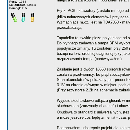
miejsca to zatankowałem pod korek 99.2% p
Posty:
1988
Lokalizacja:
Lipsko
Pomógł:
125
Płytki PCB i klawiatury (zostało mi tego o
(kilka nalutowanych elementów i przyłącza 
Wzmacniacz m.cz. jest na TDA7050 - mały z
przeszkadzają.
Tapadełko to zwykłe piezo przyklejone od s
Do płynnego zadawania tempa BPM wykorzy
pojedyncze zmiany. Tu zostałem przy 250 
bazuje na tzw. średniej ciągnionej (czy jak
rozpoznawania tempa (porównywałem).
Zasilanie jest z dwóch 18650 spiętych rów
zasilania przetwornicy, bo prąd spoczynkow
Stan akumulatorów pokazany jest procent
3.1V na ekranie głównym w miejscu podział
(Przy rezystorze 2.2k na schemacie zabrak
Wyjście słuchawkowe odłącza głośnik w mo
słuchawkach (zaczynały charczeć) i obawiał
Obudowa to standard z uniwersalnych, (też 
a może jeszcze coś będę zmieniał - czas 
Postanowiłem udostępnić projekt dla zaint