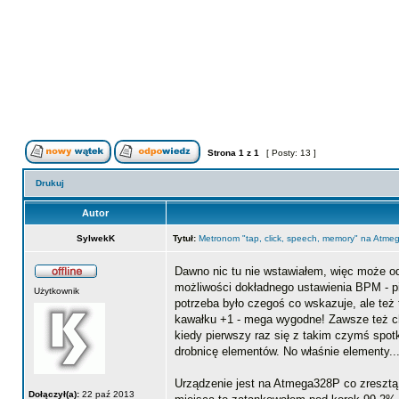
Strona
1
z
1
[ Posty: 13 ]
Drukuj
Autor
SylwekK
Tytuł:
Metronom "tap, click, speech, memory" na Atme
Dawno nic tu nie wstawiałem, więc może o
możliwości dokładnego ustawienia BPM - pie
Użytkownik
potrzeba było czegoś co wskazuje, ale też
kawałku +1 - mega wygodne! Zawsze też ch
kiedy pierwszy raz się z takim czymś spot
drobnicę elementów. No właśnie elementy..
Urządzenie jest na Atmega328P co zresztą
Dołączył(a):
22 paź 2013