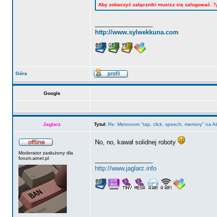
Aby zobaczyć załączniki musisz się zalogować.
Ty
_________________
http://www.sylwekkuna.com
Góra
Google
Jaglarz
Tytuł:
Re: Metronom "tap, click, speech, memory" na 
No, no, kawał solidnej roboty
Moderator zasłużony dla
forum.atnel.pl
_________________
http://www.jaglarz.info