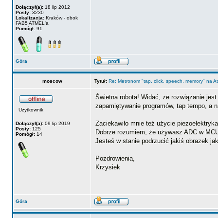
Dołączył(a):
18 lip 2012
Posty:
3230
Lokalizacja:
Kraków - obok
FAB5 ATMEL'a
Pomógł:
91
Góra
moscow
Tytuł:
Re: Metronom "tap, click, speech, memory" na 
Świetna robota! Widać, że rozwiązanie jes
zapamiętywanie programów, tap tempo, a na
Użytkownik
Zaciekawiło mnie też użycie piezoelektryk
Dołączył(a):
09 lip 2019
Posty:
125
Dobrze rozumiem, że używasz ADC w MCU d
Pomógł:
14
Jesteś w stanie podrzucić jakiś obrazek ja
Pozdrowienia,
Krzysiek
Góra