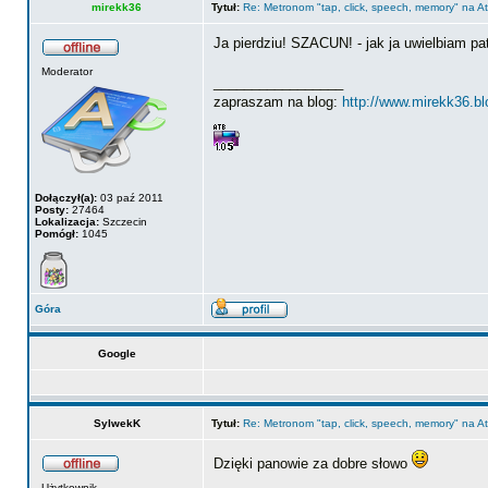
mirekk36
Tytuł:
Re: Metronom "tap, click, speech, memory" na 
Ja pierdziu! SZACUN! - jak ja uwielbiam 
Moderator
_________________
zapraszam na blog:
http://www.mirekk36.b
Dołączył(a):
03 paź 2011
Posty:
27464
Lokalizacja:
Szczecin
Pomógł:
1045
Góra
Google
SylwekK
Tytuł:
Re: Metronom "tap, click, speech, memory" na 
Dzięki panowie za dobre słowo
Użytkownik