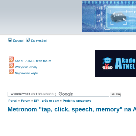
Zaloguj
Zarejestruj
Kanał - ATNEL tech-forum
Wszystkie działy
Najnowsze wątki
Portal
»
Forum
»
DIY - zrób to sam
»
Projekty sprzętowe
Metronom "tap, click, speech, memory" na