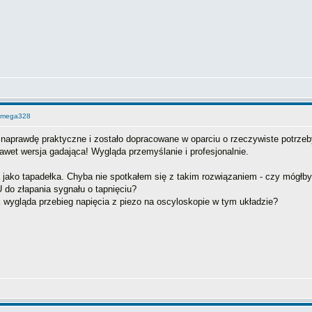
Atmega328
t naprawdę praktyczne i zostało dopracowane w oparciu o rzeczywiste potrzeb
wet wersja gadająca! Wygląda przemyślanie i profesjonalnie.
a jako tapadełka. Chyba nie spotkałem się z takim rozwiązaniem - czy mógłb
o złapania sygnału o tapnięciu?
k wygląda przebieg napięcia z piezo na oscyloskopie w tym układzie?