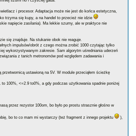
mniej szumi no i czyściej gada.
wietlacz i procesor. Adaptacja może nie jest do końca estetyczna,
o trzyma się kupy, a na handel to przecież nie idzie
ie napięcie zasilania). Ma lekkie szumy, ale w praktyce nie
ie się znajduje. Na stukanie obok nie reaguje.
nych impulsów/obrót z czego można zrobić 1000 czytając tylko
ciej wykorzystywanym zakresie. Sam algorytm uśredniania uderzeń
owę rozwiązania z tanich metronomów pod względem zadawania i
ą przetwornicą ustawioną na 5V. W module przeciąłem ścieżkę
 to 100%, <=2.9 to0%, a gdy podczas użytkowania spadnie poniżej
są przez rezystor 100om, bo było po prostu strasznie głośno w
robię, bo to co mam mi wystarczy (też fragment z innego projektu
),