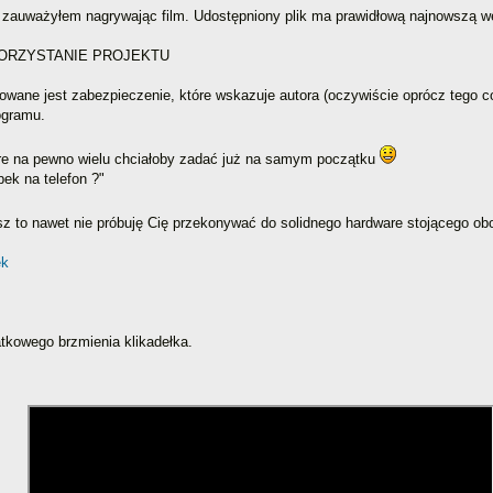
rą zauważyłem nagrywając film. Udostępniony plik ma prawidłową najnowszą w
ORZYSTANIE PROJEKTU
ane jest zabezpieczenie, które wskazuje autora (oczywiście oprócz tego c
ogramu.
tóre na pewno wielu chciałoby zadać już na samym początku
pek na telefon ?"
ujesz to nawet nie próbuję Cię przekonywać do solidnego hardware stojącego o
atkowego brzmienia klikadełka.