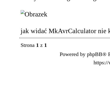
jak widać MkAvrCalculator nie k
Strona
1
z
1
Powered by phpBB® F
https: