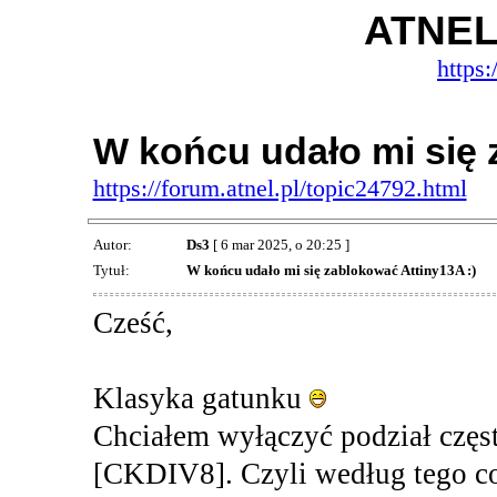
ATNEL
https:
W końcu udało mi się 
https://forum.atnel.pl/topic24792.html
Autor:
Ds3
[ 6 mar 2025, o 20:25 ]
Tytuł:
W końcu udało mi się zablokować Attiny13A :)
Cześć,
Klasyka gatunku
Chciałem wyłączyć podział częs
[CKDIV8]. Czyli według tego co