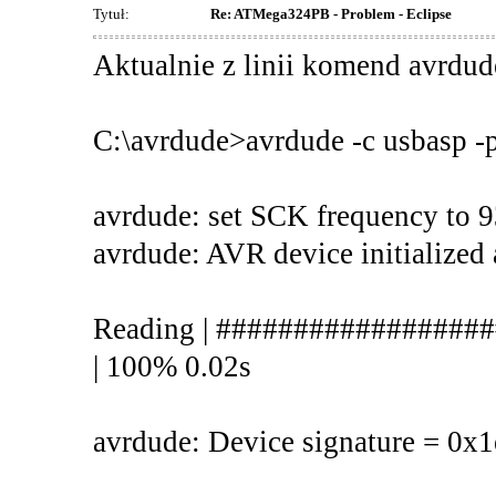
Tytuł:
Re: ATMega324PB - Problem - Eclipse
Aktualnie z linii komend avrdud
C:\avrdude>avrdude -c usbasp -
avrdude: set SCK frequency to 
avrdude: AVR device initialized 
Reading | ################
| 100% 0.02s
avrdude: Device signature = 0x