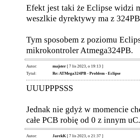
Efekt jest taki że Eclipse widz
weszlkie dyrektywy ma z 324PB
Tym sposobem z poziomu Eclips
mikrokontroler Atmega324PB.
Autor:
majster
[ 7 lis 2023, o 19:13 ]
Tytuł:
Re: ATMega324PB - Problem - Eclipse
UUUPPPSSS
Jednak nie gdyż w momencie chę
całe PCB robię od 0 z innym uC
Autor:
JarekK
[ 7 lis 2023, o 21:37 ]