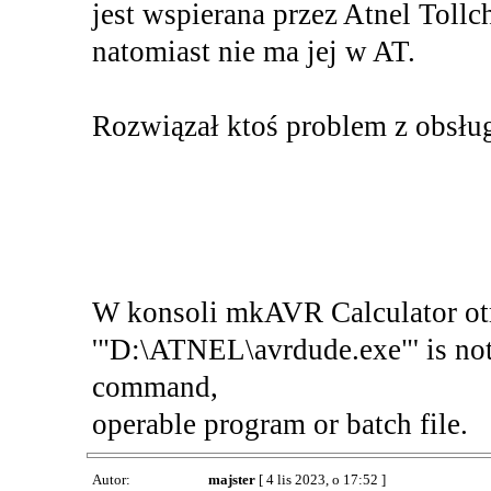
jest wspierana przez Atnel Tol
natomiast nie ma jej w AT.
Rozwiązał ktoś problem z obsł
W konsoli mkAVR Calculator otr
'"D:\ATNEL\avrdude.exe"' is not 
command,
operable program or batch file.
Autor:
majster
[ 4 lis 2023, o 17:52 ]