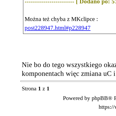
------------------------ [ Dodano po: 
Można też chyba z MKclipce :
post228947.html#p228947
Nie bo do tego wszystkiego okaz
komponentach więc zmiana uC i 
Strona
1
z
1
Powered by phpBB® F
https: