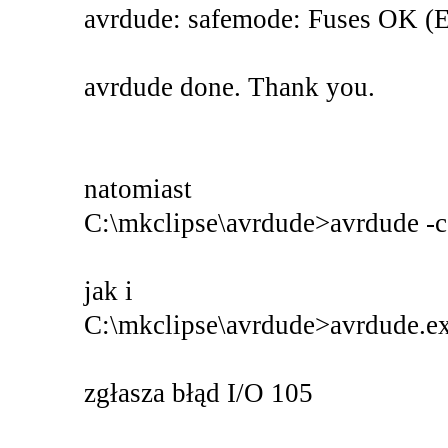
avrdude: safemode: Fuses OK (E
avrdude done. Thank you.
natomiast
C:\mkclipse\avrdude>avrdude -c
jak i
C:\mkclipse\avrdude>avrdude.ex
zgłasza błąd I/O 105