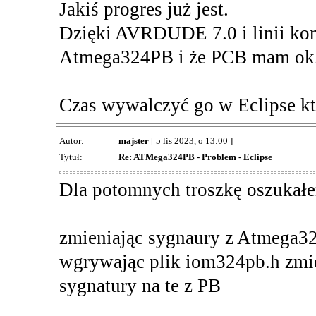
Jakiś progres już jest.
Dzięki AVRDUDE 7.0 i linii ko
Atmega324PB i że PCB mam ok
Czas wywalczyć go w Eclipse kt
Autor:
majster
[ 5 lis 2023, o 13:00 ]
Tytuł:
Re: ATMega324PB - Problem - Eclipse
Dla potomnych troszkę oszukałe
zmieniając sygnaury z Atmega3
wgrywając plik iom324pb.h zmi
sygnatury na te z PB