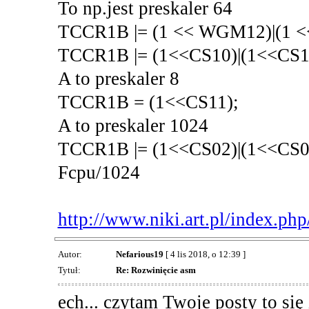
To np.jest preskaler 64
TCCR1B |= (1 << WGM12)|(1 <<
TCCR1B |= (1<<CS10)|(1<<CS11
A to preskaler 8
TCCR1B = (1<<CS11);
A to preskaler 1024
TCCR1B |= (1<<CS02)|(1<<CS00)
Fcpu/1024
http://www.niki.art.pl/index.php/
Autor:
Nefarious19
[ 4 lis 2018, o 12:39 ]
Tytuł:
Re: Rozwinięcie asm
ech... czytam Twoje posty to się