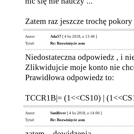
nic się nie nauczy ...
Zatem raz jeszcze trochę pokory
Autor:
Ada57
[ 4 lis 2018, o 13:46 ]
Tytuł:
Re: Rozwinięcie asm
Niedostateczna odpowiedz , i nie
Zlikwidujcie moje konto nie chc
Prawidłowa odpowiedz to:
TCCR1B|= (1<<CS10) | (1<<CS12)
Autor:
SunRiver
[ 4 lis 2018, o 14:00 ]
Tytuł:
Re: Rozwinięcie asm
zatem .. dowidzenia ...