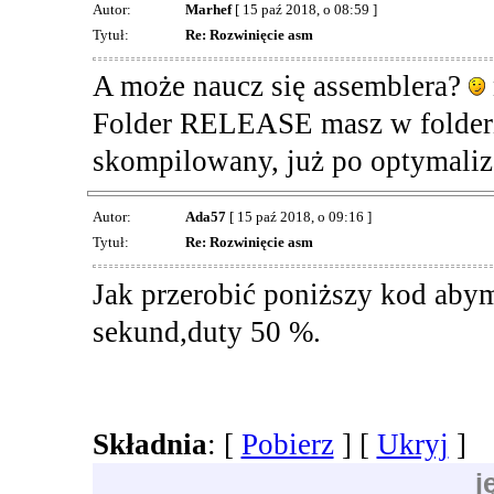
Autor:
Marhef
[ 15 paź 2018, o 08:59 ]
Tytuł:
Re: Rozwinięcie asm
A może naucz się assemblera?
Folder RELEASE masz w folderz
skompilowany, już po optymaliz
Autor:
Ada57
[ 15 paź 2018, o 09:16 ]
Tytuł:
Re: Rozwinięcie asm
Jak przerobić poniższy kod abym
sekund,duty 50 %.
Składnia
: [
Pobierz
] [
Ukryj
]
j