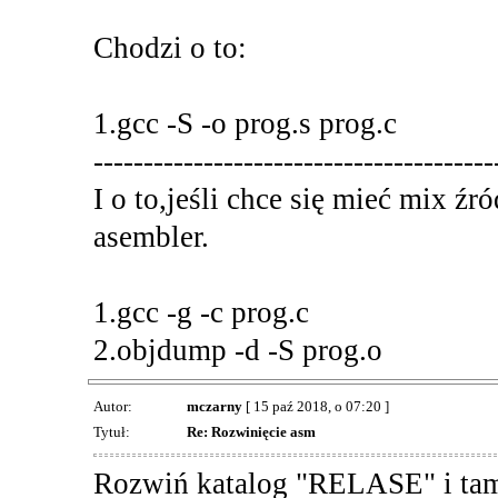
Chodzi o to:
1.gcc -S -o prog.s prog.c
----------------------------------------
I o to,jeśli chce się mieć mix źr
asembler.
1.gcc -g -c prog.c
2.objdump -d -S prog.o
Autor:
mczarny
[ 15 paź 2018, o 07:20 ]
Tytuł:
Re: Rozwinięcie asm
Rozwiń katalog "RELASE" i tam 