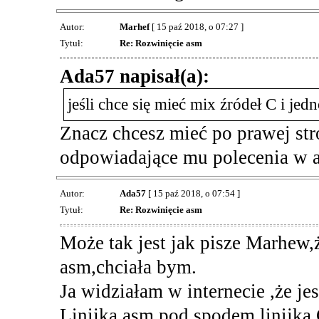
Autor:
Marhef
[ 15 paź 2018, o 07:27 ]
Tytuł:
Re: Rozwinięcie asm
Ada57 napisał(a):
jeśli chce się mieć mix źródeł C i jed
Znacz chcesz mieć po prawej str
odpowiadające mu polecenia w 
Autor:
Ada57
[ 15 paź 2018, o 07:54 ]
Tytuł:
Re: Rozwinięcie asm
Może tak jest jak pisze Marhew,ż
asm,chciała bym.
Ja widziałam w internecie ,że jes
Linijka asm pod spodem linijka