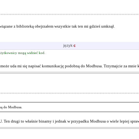
wiązane z biblioteką obejrzałem wszystkie tak ten mi gdzieś umknął.
język
c
żytkownicy mogą widzieć kod.
m i może uda mi się napisać komunikację podobną do Modbusa. Trzymajcie za mnie 
bną do Modbusa.
. Ten drugi to właśnie binarny i jednak w przypadku Modbusa o wiele lepiej spra