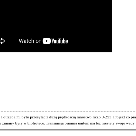
. Potrzeba mi było przesyłać z dużą prędkością mnóstwo liczb 0-255. Projekt co praw
e zmiany były w bibliotece. Transmisja binarna uartem ma też niestety swoje wady