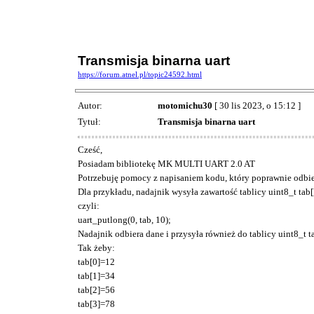
Transmisja binarna uart
https://forum.atnel.pl/topic24592.html
Autor:
motomichu30
[ 30 lis 2023, o 15:12 ]
Tytuł:
Transmisja binarna uart
Cześć,
Posiadam bibliotekę MK MULTI UART 2.0 AT
Potrzebuję pomocy z napisaniem kodu, który poprawnie odbier
Dla przykładu, nadajnik wysyła zawartość tablicy uint8_t tab
czyli:
uart_putlong(0, tab, 10);
Nadajnik odbiera dane i przysyła również do tablicy uint8_t t
Tak żeby:
tab[0]=12
tab[1]=34
tab[2]=56
tab[3]=78