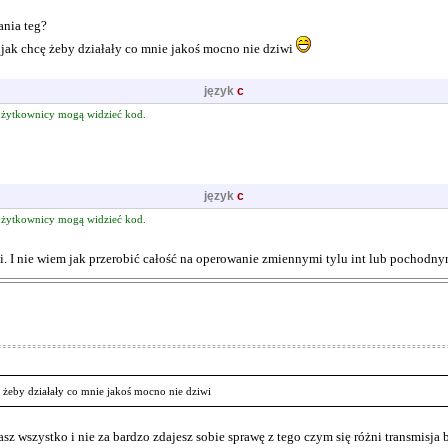
ania teg?
k jak chcę żeby działały co mnie jakoś mocno nie dziwi
język
c
żytkownicy mogą widzieć kod.
język
c
żytkownicy mogą widzieć kod.
ii. I nie wiem jak przerobić całość na operowanie zmiennymi tylu int lub pochodny
ę żeby działały co mnie jakoś mocno nie dziwi
zasz wszystko i nie za bardzo zdajesz sobie sprawę z tego czym się różni transmisja 