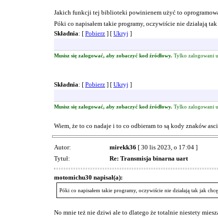
Jakich funkcji tej biblioteki powinienem użyć to oprogramow
Póki co napisałem takie programy, oczywiście nie działają ta
Składnia
: [
Pobierz
] [
Ukryj
]
Musisz się zalogować, aby zobaczyć kod źródłowy.
Tylko zalogowani u
Składnia
: [
Pobierz
] [
Ukryj
]
Musisz się zalogować, aby zobaczyć kod źródłowy.
Tylko zalogowani u
Wiem, że to co nadaje i to co odbieram to są kody znaków asc
Autor:
mirekk36
[ 30 lis 2023, o 17:04 ]
Tytuł:
Re: Transmisja binarna uart
motomichu30 napisał(a):
Póki co napisałem takie programy, oczywiście nie działają tak jak chc
No mnie też nie dziwi ale to dlatego że totalnie niestety mies