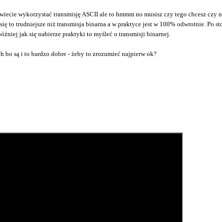
wiecie wykorzystać transmisję ASCII ale to hmmm no musisz czy tego chcesz czy ni
to trudniejsze niż transmisja binarna a w praktyce jest w 100% odwrotnie. Po stok
óźniej jak się nabierze praktyki to myśleć o transmisji binarnej.
bo są i to bardzo dobre - żeby to zrozumieć najpierw ok?