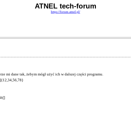
ATNEL tech-forum
https://forum.atnel.pl/
ze mi dane tak, żebym mógł użyć ich w dalszej części programu.
[]{12,34,56,78}
ab[]