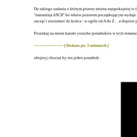
Do takiego zadania o którym piszesz można najspokojniej w ś
"transmisja ASCII" bo wbrew pozorom początkującym wydaje się 
zacząć i zrozumieć do końca - w ogóle od A do Z ... a dopiero p
Poszukaj na moim kanale youtube poradników w tych tematach 
------------------------ [ Dodano po: 5 minutach ]
obejrzyj chociaż by ten jeden poradnik: