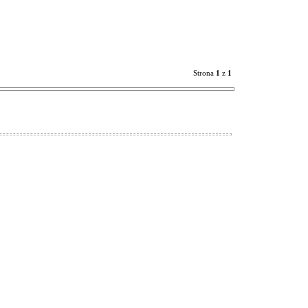
Strona
1
z
1