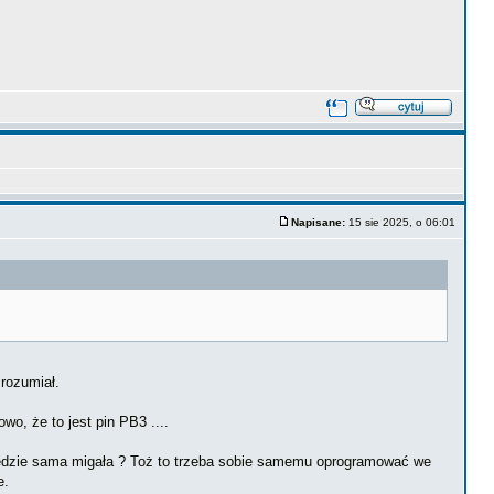
Napisane:
15 sie 2025, o 06:01
zrozumiał.
o, że to jest pin PB3 ....
e będzie sama migała ? Toż to trzeba sobie samemu oprogramować we
e.