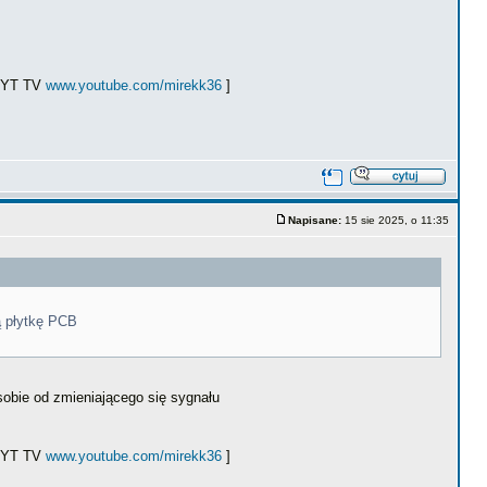
ł YT TV
www.youtube.com/mirekk36
]
Napisane:
15 sie 2025, o 11:35
ą płytkę PCB
sobie od zmieniającego się sygnału
ł YT TV
www.youtube.com/mirekk36
]