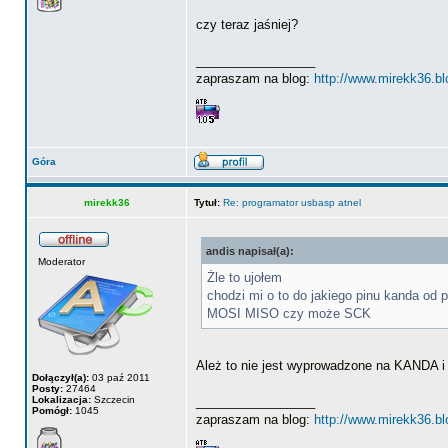
czy teraz jaśniej?
_________________
zapraszam na blog:
http://www.mirekk36.b
Góra
mirekk36
Tytuł:
Re: programator usbasp atnel
andis napisał(a):
Moderator
Żle to ujołem
chodzi mi o to do jakiego pinu kanda od
MOSI MISO czy może SCK
Ależ to nie jest wyprowadzone na KANDA i 
Dołączył(a):
03 paź 2011
Posty:
27464
Lokalizacja:
Szczecin
_________________
Pomógł:
1045
zapraszam na blog:
http://www.mirekk36.b