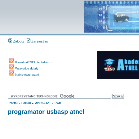
Zaloguj
Zarejestruj
Kanał - ATNEL tech-forum
Wszystkie działy
Najnowsze wątki
Portal
»
Forum
»
WARSZTAT
»
PCB
programator usbasp atnel