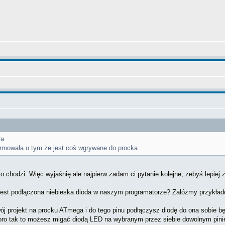
ra
formowała o tym że jest coś wgrywane do procka
 chodzi. Więc wyjaśnię ale najpierw zadam ci pytanie kolejne, żebyś lepiej 
 jest podłączona niebieska dioda w naszym programatorze? Załóżmy przykładow
swój projekt na procku ATmega i do tego pinu podłączysz diodę do ona sobi
koro tak to możesz migać diodą LED na wybranym przez siebie dowolnym pini