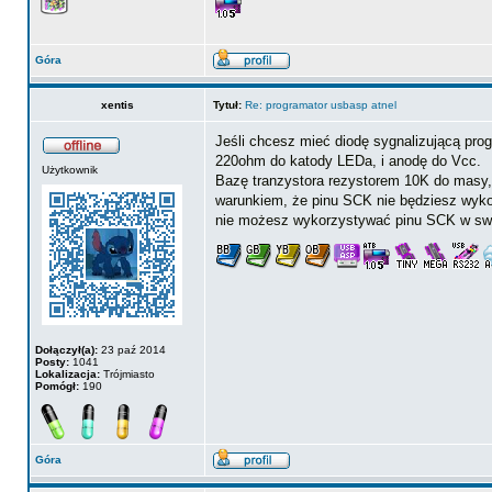
Góra
xentis
Tytuł:
Re: programator usbasp atnel
Jeśli chcesz mieć diodę sygnalizującą prog
220ohm do katody LEDa, i anodę do Vcc.
Użytkownik
Bazę tranzystora rezystorem 10K do masy,
warunkiem, że pinu SCK nie będziesz wykor
nie możesz wykorzystywać pinu SCK w swoim
Dołączył(a):
23 paź 2014
Posty:
1041
Lokalizacja:
Trójmiasto
Pomógł:
190
Góra