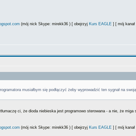
logspot.com
(mój nick Skype: mirekk36 ) [ obejrzyj
Kurs EAGLE
] [ mój kana
 programatora musiałbym się podłączyć żeby wyprowadzić ten sygnał na swoj
tłumaczę ci, że dioda niebieska jest programowo sterowana - a nie, że miga 
logspot.com
(mój nick Skype: mirekk36 ) [ obejrzyj
Kurs EAGLE
] [ mój kana