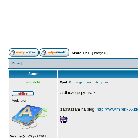
Strona
1
z
1
[ Posty: 4 ]
Drukuj
Autor
mirekk36
Tytuł:
Re: programator usbasp atnel
a dlaczego pytasz?
Moderator
_________________
zapraszam na blog:
http://www.mirekk36.b
Dołączył(a):
03 paź 2011