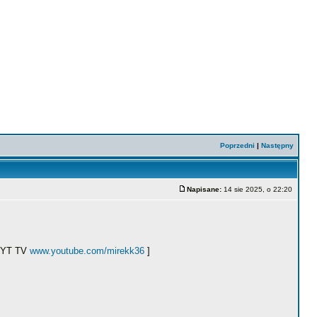
Poprzedni
|
Następny
Napisane:
14 sie 2025, o 22:20
ł YT TV
www.youtube.com/mirekk36
]