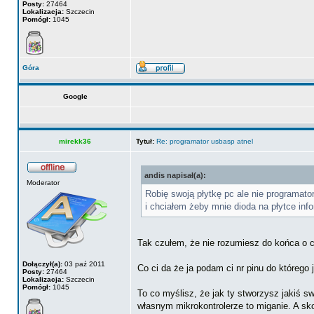
Posty:
27464
Lokalizacja:
Szczecin
Pomógł:
1045
Góra
Google
mirekk36
Tytuł:
Re: programator usbasp atnel
andis napisał(a):
Moderator
Robię swoją płytkę pc ale nie programato
i chciałem żeby mnie dioda na płytce in
Tak czułem, że nie rozumiesz do końca o co
Dołączył(a):
03 paź 2011
Co ci da że ja podam ci nr pinu do którego
Posty:
27464
Lokalizacja:
Szczecin
Pomógł:
1045
To co myślisz, że jak ty stworzysz jakiś 
własnym mikrokontrolerze to miganie. A s