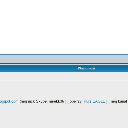
Wiadomość
logspot.com
(mój nick Skype: mirekk36 ) [ obejrzyj
Kurs EAGLE
] [ mój kana