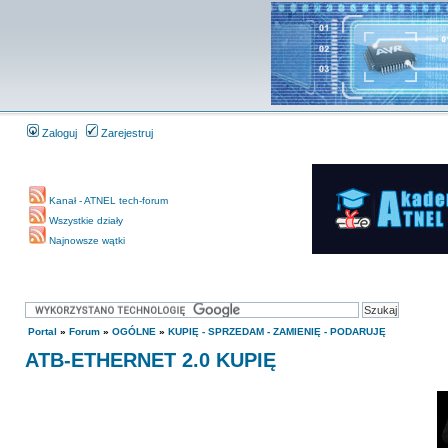
Zaloguj
Zarejestruj
Kanał - ATNEL tech-forum
Wszystkie działy
Najnowsze wątki
Portal
»
Forum
»
OGÓLNE
»
KUPIĘ - SPRZEDAM - ZAMIENIĘ - PODARUJĘ
ATB-ETHERNET 2.0 KUPIĘ