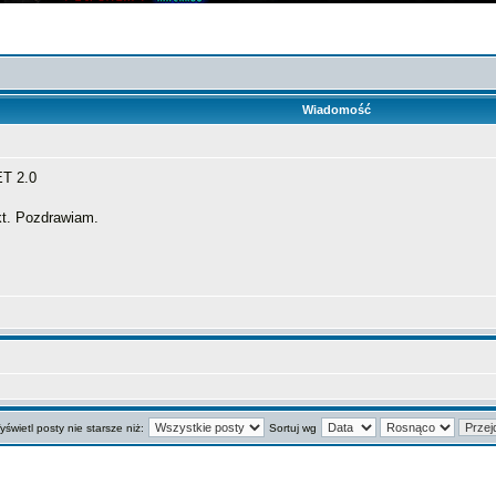
Wiadomość
T 2.0
kt. Pozdrawiam.
świetl posty nie starsze niż:
Sortuj wg