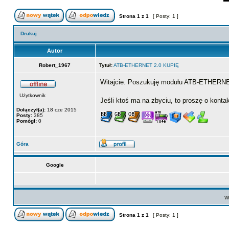
Strona
1
z
1
[ Posty: 1 ]
Drukuj
Autor
Robert_1967
Tytuł:
ATB-ETHERNET 2.0 KUPIĘ
Witajcie. Poszukuję modułu ATB-ETHERNE
Użytkownik
Jeśli ktoś ma na zbyciu, to proszę o konta
Dołączył(a):
18 cze 2015
Posty:
385
Pomógł:
0
Góra
Google
Wy
Strona
1
z
1
[ Posty: 1 ]