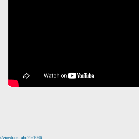
.pl/viewtopic.php?t=1086