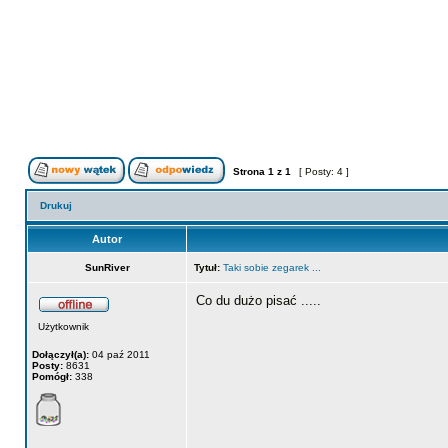
Strona
1
z
1
[ Posty: 4 ]
Drukuj
Autor
SunRiver
Tytuł:
Taki sobie zegarek ...
Co du dużo pisać .....
Użytkownik
Dołączył(a):
04 paź 2011
Posty:
8631
Pomógł:
338