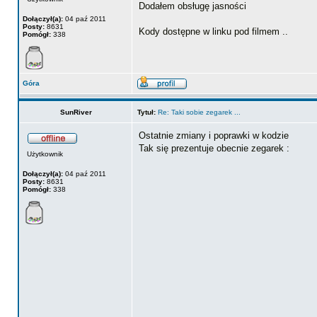
Dodałem obsługę jasności
Dołączył(a):
04 paź 2011
Posty:
8631
Kody dostępne w linku pod filmem ..
Pomógł:
338
Góra
SunRiver
Tytuł:
Re: Taki sobie zegarek ...
Ostatnie zmiany i poprawki w kodzie
Tak się prezentuje obecnie zegarek :
Użytkownik
Dołączył(a):
04 paź 2011
Posty:
8631
Pomógł:
338