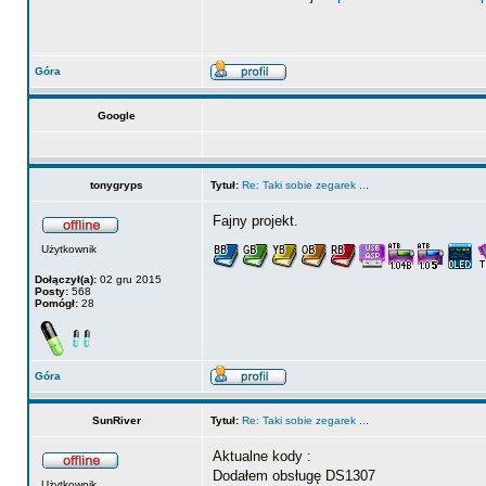
Góra
Google
tonygryps
Tytuł:
Re: Taki sobie zegarek ...
Fajny projekt.
Użytkownik
Dołączył(a):
02 gru 2015
Posty:
568
Pomógł:
28
Góra
SunRiver
Tytuł:
Re: Taki sobie zegarek ...
Aktualne kody :
Dodałem obsługę DS1307
Użytkownik