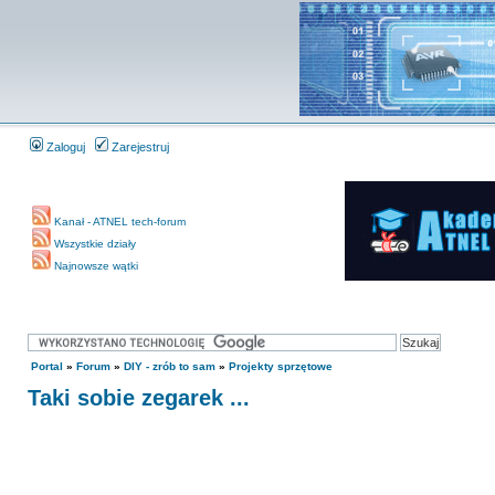
Zaloguj
Zarejestruj
Kanał - ATNEL tech-forum
Wszystkie działy
Najnowsze wątki
Portal
»
Forum
»
DIY - zrób to sam
»
Projekty sprzętowe
Taki sobie zegarek ...