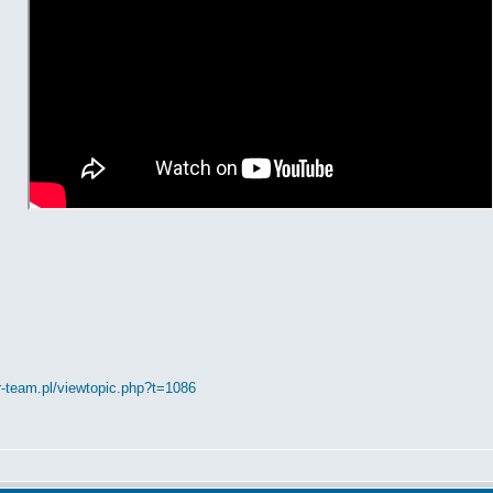
ar-team.pl/viewtopic.php?t=1086