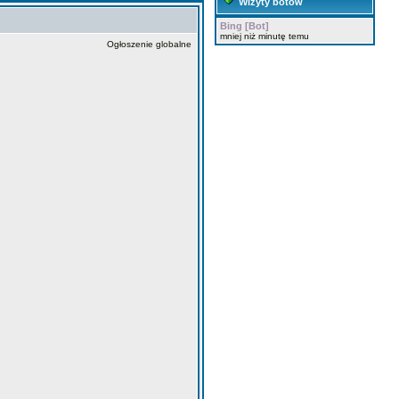
Wizyty botów
Bing [Bot]
mniej niż minutę temu
Ogłoszenie globalne