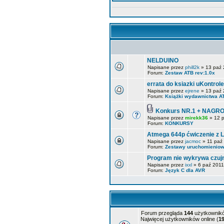
NELDUINO
Napisane przez
phill2k
» 13 paź 
Forum:
Zestaw ATB rev:1.0x
errata do ksiazki uKontro
Napisane przez
ejrene
» 13 paź 
Forum:
Książki wydawnictwa A
Konkurs NR.1 + NAGR
Napisane przez
mirekk36
» 12 p
Forum:
KONKURSY
Atmega 644p ćwiczenie z L
Napisane przez
jacmoc
» 11 paź 
Forum:
Zestawy uruchomienio
Program nie wykrywa czuj
Napisane przez
ixxl
» 6 paź 2011
Forum:
Język C dla AVR
Forum przegląda
144
użytkowników
Najwięcej użytkowników online (
1