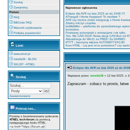
Szukaj
Zarejestruj
Najnowsze ogłoszenia
Pomoc
Eclipse dla AVR na lata 2025 aż do 2048 !!!!
ATmega8 i Home Assistant! To możliwe ?
FAQ
AVR czy można zrobić integrację z Home Assis
BBCode FAQ
Zdalny odczyt czujnika
kmMidiMini – platforma do samodzielnego wyko
Warunki użytkowania
kontrolera
Podstawy automatyki z animacjami i nie tylko.
Polityka prywatności
Yes, We CAN 2024! Nowa akcja CAN Bus od A
Aktualizacja do Win11 za FREE! Za DARMO!
IFTTT - tworzymy własne AUTOMATYZACJE!
Linki
Kurs HTML - czy jest mi to potrzebne? czy wart
www.atnel.pl
mirekk36 - BLOG
SKLEP - ATNEL
Eclipse dla AVR na lata 2025 aż do 2048 
Napisane przez:
mirekk36
» 12 kwi 2025, o 1
Szukaj
Zapraszam - zobacz to proste, łatwe
Zaawansowane
Polecaj nas...
Prosimy o bezinteresowne polecanie
ATNEL tech-forum
za pomocą
następującego kodu HTML: