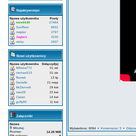
Najaktywniejsi
Nazwa użytkownika
Posty
mirekk36
27464
SunRiver
8631
majster
3797
Jaglarz
3230
micky
2607
Nowi użytkownicy
Nazwa użytkownika
Dołączył(a)
MAttew772
01 sie
michael215
01 sie
Romek
13 lip
Danielle
21 maja
McDonnell
29 kwi
max29
22 kwi
Ciaran
14 kwi
guffy95
11 kwi
Załączniki
Nazwa
Mikołaj.
Wyświetlone: 8094 •
Komentarze: 5
•
Odpow
Rozmiar:
14.28 MiB
Plik pobrano:
8