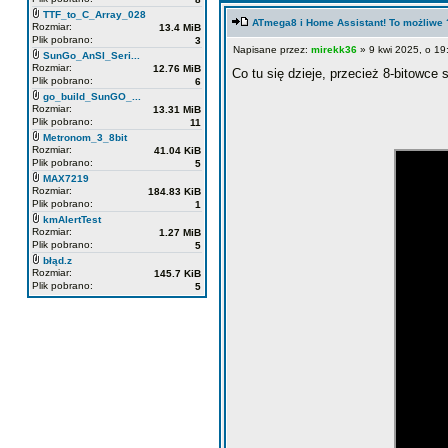
TTF_to_C_Array_028
ATmega8 i Home Assistant! To możliwe 
Rozmiar:
13.4 MiB
Plik pobrano:
3
Napisane przez:
mirekk36
» 9 kwi 2025, o 19
SunGo_AnSI_Seri...
Rozmiar:
12.76 MiB
Co tu się dzieje, przecież 8-bitowc
Plik pobrano:
6
go_build_SunGO_...
Rozmiar:
13.31 MiB
Plik pobrano:
11
Metronom_3_8bit
Rozmiar:
41.04 KiB
Plik pobrano:
5
MAX7219
Rozmiar:
184.83 KiB
Plik pobrano:
1
kmAlertTest
Rozmiar:
1.27 MiB
Plik pobrano:
5
błąd.z
Rozmiar:
145.7 KiB
Plik pobrano:
5