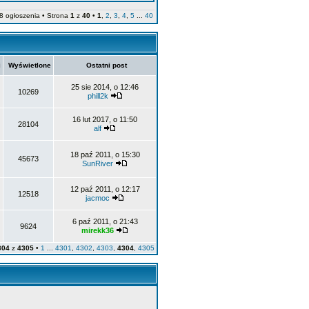
8 ogłoszenia • Strona
1
z
40
•
1
,
2
,
3
,
4
,
5
...
40
i
Wyświetlone
Ostatni post
25 sie 2014, o 12:46
10269
phill2k
16 lut 2017, o 11:50
28104
alf
18 paź 2011, o 15:30
45673
SunRiver
12 paź 2011, o 12:17
12518
jacmoc
6 paź 2011, o 21:43
9624
mirekk36
304
z
4305
•
1
...
4301
,
4302
,
4303
,
4304
,
4305