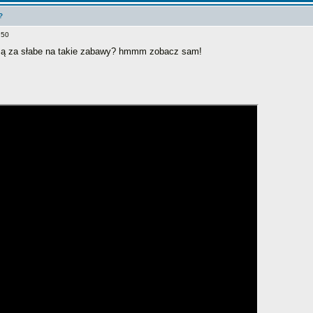
?
:50
e są za słabe na takie zabawy? hmmm zobacz sam!