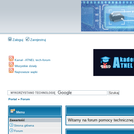
Zaloguj
Zarejestruj
Kanał - ATNEL tech-forum
Wszystkie działy
Najnowsze wątki
Portal
»
Forum
Menu
Witamy na forum pomocy technicznej 
Zawartość
Strona główna
Forum