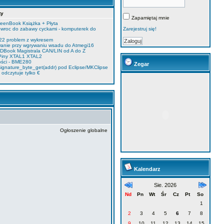
ty
Zapamiętaj mnie
enBook Książka + Płyta
owroc do zabawy cyckami - komputerek do
Zarejestruj się!
22 problem z wykresem
anie przy wgrywaniu wsadu do Atmegi16
DBook Magistrala CAN/LIN od A do Z
Piny XTAL1 XTAL2
ości - BME280
Zegar
ignature_byte_get(addr) pod Eclipse/MKClipse
dczytuje tylko €
Ogłoszenie globalne
Kalendarz
Sie. 2026
Nd
Pn
Wt
Śr
Cz
Pt
So
1
2
3
4
5
6
7
8
9
10
11
12
13
14
15