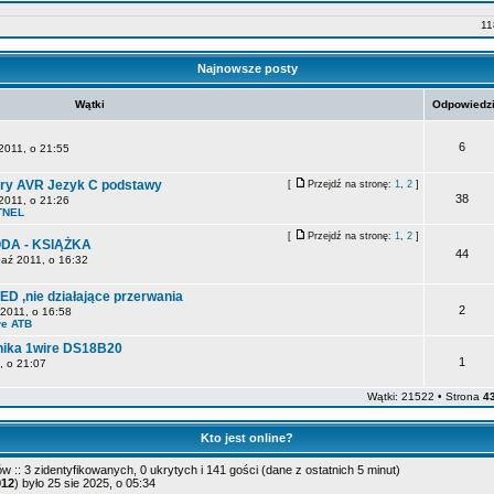
11
Najnowsze posty
Wątki
Odpowiedz
6
2011, o 21:55
lery AVR Jezyk C podstawy
[
Przejdź na stronę:
1
,
2
]
38
2011, o 21:26
TNEL
[
Przejdź na stronę:
1
,
2
]
ODA - KSIĄŻKA
44
aź 2011, o 16:32
ED ,nie działające przerwania
2
2011, o 16:58
we ATB
nika 1wire DS18B20
1
, o 21:07
Wątki: 21522 • Strona
4
Kto jest online?
 :: 3 zidentyfikowanych, 0 ukrytych i 141 gości (dane z ostatnich 5 minut)
912
) było 25 sie 2025, o 05:34