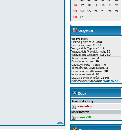
16
17
18
19
20
21
22
23
24
25
26
27
28
29
30
31
Statystyki
Wszystkich
Liczba postów:
212550
Liczba wątków:
21738
Wszystkich Ogłoszeń:
10
Wszystkich Przyklejonych:
70
Wszystkich Załączników:
2414
Tematów na dzień:
4
Postów na dzień:
39
Użytkowników na dzień:
4
Tematów na użytkownika:
1
Postów na użytkownika:
10
Postów na temat:
10
Liczba użytkowników:
21448
Najnowszy użytkownik:
MAttew772
Ekipa
Administratorzy
atneladmin
Moderatorzy
mirekk36
Góra