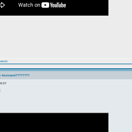
wiedz
e Assistant????????
18:07
: