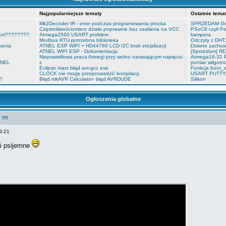
Najpopularniejsze tematy
Ostatnie tema
Mk2Decoder IR - error podczas programowania procka
SPRZEDAM Gre
Częstotliwościomierz działa poprawnie bez zasilania na VCC
PSoC6 czyli P
tant????????
Atmega2560 USART problem
kampera
Modbus RTU potrzebna biblioteka
Odczyty z DHT
nania
ATNEL ESP WIFI + HD44780 LCD I2C brak inicjalizacji
Dziwne zachow
ATNEL WIFI ESP - Dokumentacja
[Sprzedam] RE
Nieprawidłowa praca Atmegi przy wolno narasającym napięciu
Atmega16-32 
TNEL
z
pomiar wilgotn
Eclipse mars błąd avr-gcc exe
Funkcja boot_s
CLOCK nie mogę przeprowadzić kompilacji.
USART PUTTY o
o?
Błąd mkAVR Calculator- błąd AVRDUDE
Silikon
Ogłoszenia globalne
!!!!
9:21
 i psijemne