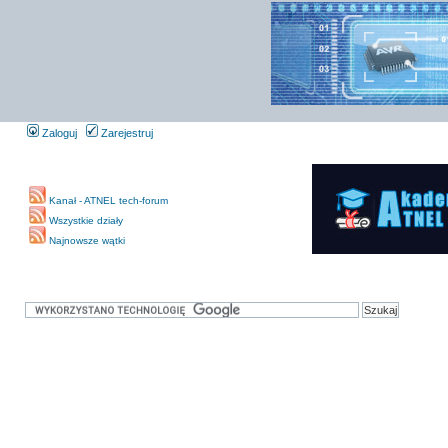
Zaloguj
Zarejestruj
Kanał - ATNEL tech-forum
Wszystkie działy
Najnowsze wątki