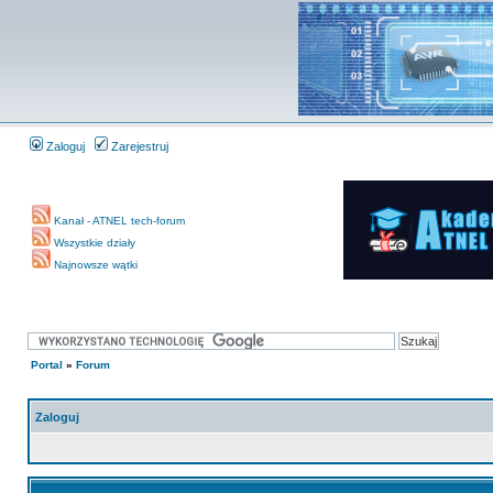
Zaloguj
Zarejestruj
Kanał - ATNEL tech-forum
Wszystkie działy
Najnowsze wątki
Portal
»
Forum
Zaloguj