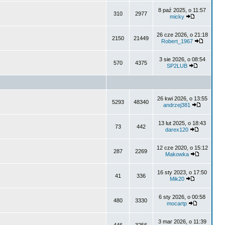
8 paź 2025, o 11:57
310
2977
micky
26 cze 2026, o 21:18
2150
21449
Robert_1967
3 sie 2026, o 08:54
570
4375
SP2LUB
26 kwi 2026, o 13:55
5293
48340
andrzej381
13 lut 2025, o 18:43
73
442
darex120
12 cze 2020, o 15:12
287
2269
Makowka
16 sty 2023, o 17:50
41
336
Mik20
6 sty 2026, o 00:58
480
3330
mocartp
3 mar 2026, o 11:39