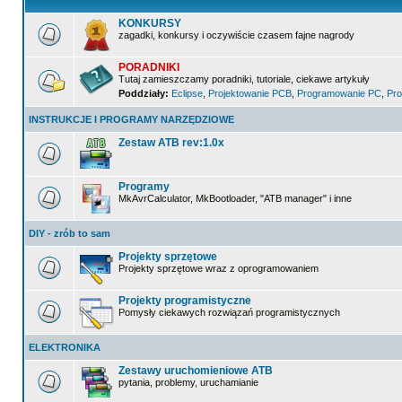
KONKURSY
zagadki, konkursy i oczywiście czasem fajne nagrody
PORADNIKI
Tutaj zamieszczamy poradniki, tutoriale, ciekawe artykuły
Poddziały:
Eclipse
,
Projektowanie PCB
,
Programowanie PC
,
Pro
INSTRUKCJE I PROGRAMY NARZĘDZIOWE
Zestaw ATB rev:1.0x
Programy
MkAvrCalculator, MkBootloader, "ATB manager" i inne
DIY - zrób to sam
Projekty sprzętowe
Projekty sprzętowe wraz z oprogramowaniem
Projekty programistyczne
Pomysły ciekawych rozwiązań programistycznych
ELEKTRONIKA
Zestawy uruchomieniowe ATB
pytania, problemy, uruchamianie