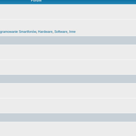
Forum
gramowanie Smartfonów
,
Hardware
,
Software
,
Inne