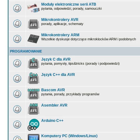
Moduły elektroniczne serii ATB
pytania, odpowiedzi, porady, samouczki
Mikrokontrolery AVR
porady, aplikacje, schematy
Mikrokontrolery ARM
Wszelkie dyskusje dotyczące mikroklocków ARM i podobnych
PROGRAMOWANIE
Język C dla AVR
pytania, pomysły, tips&tricks (porady i podpowiedzi)
Język C++ dla AVR
Bascom AVR
pytania, porady, przykłady programów
Asembler AVR
Arduino C++
Komputery PC (Windows/Linux)