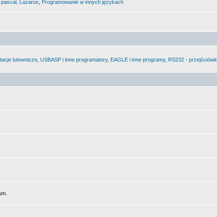
 pascal, Lazarus
,
Programowanie w innych językach
tacje lutownicze
,
USBASP i inne programatory
,
EAGLE i inne programy
,
RS232 - przejściówki
um.