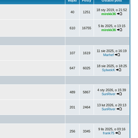
Wątki
Posty
Ostatni post
18 sty 2019, o 21:52
40
1251
mirekk36
5 lis 2025, o 13:15
610
16755
mirekk36
11 sie 2025, o 16:19
107
1619
Marhef
18 sie 2025, o 18:25
647
6025
SylwekK
4 sty 2026, o 15:39
489
5867
SunRiver
13 lut 2026, o 20:13
201
2464
SunRiver
9 lis 2025, o 03:16
256
3345
frank75