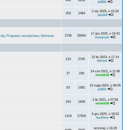
446
3256
phill2k
2 sty 2025, o 15:29
253
1484
JarekB
17 gru 2025, o 16:42
2735
26664
 itp
,
Programy narzędziowe
,
Elementy
tonygryps
22 lis 2023, o 17:14
133
2705
Wirnick
14 cze 2021, o 11:08
27
230
mirekk36
15 maja 2024, o 08:45
53
1582
phill2k
2 lis 2021, o 07:56
153
1649
mirekk36
6 gru 2025, o 18:02
1419
17504
SunRiver
wczoraj, o 16:29