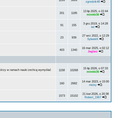
1199
3609
zgredzik48
13 lip 2025, o 22:44
201
1185
mirekk36
3 gru 2019, o 14:28
91
155
iwi
27 wrz 2022, o 12:29
23
939
SylwekK
16 mar 2025, o 02:12
403
1340
Jaglarz
15 lip 2026, o 07:33
i, którzy w ramach nauki zechcą wymyślać
1158
10268
mirekk36
14 mar 2023, o 15:00
160
2682
micky
21 kwi 2026, o 20:38
1573
15102
Robert_1967