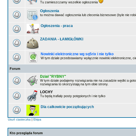
Tu zamieszczamy wszelkie ogłoszenia
Ogłoszenia
tu można dawać ogłoszenia lub zlecenia biznesowe (byle nie robi
Ogłoszenia - praca
ZADANIA - ŁAMIGŁÓWKI
Nowinki elektroniczne wg sq5rix i nie tylko
W tym dziale przedstawiamy wyłącznie nowinki elektroniczne, 
Forum
Dział "RYBNY"
W tym dziale podajemy rozwiązania nie na zasadzie wędki a gotow
rozwiązania to skorzystają na tym obie strony.
LOCHY
Tu będą trafiały posty potępionych i nie tylko
Dla całkowicie początkujących
Usuń ciasteczka
|
Ekipa
Kto przegląda forum