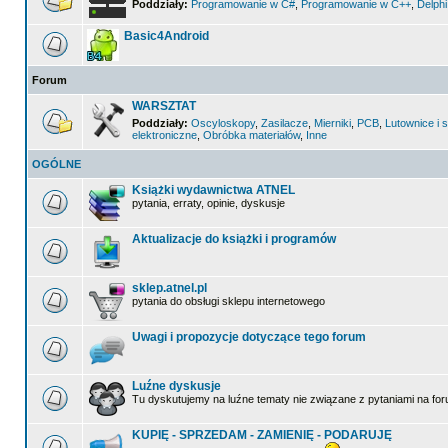
Poddziały:
Programowanie w C#
,
Programowanie w C++
,
Delphi
Basic4Android
Forum
WARSZTAT
Poddziały:
Oscyloskopy
,
Zasilacze
,
Mierniki
,
PCB
,
Lutownice i s
elektroniczne
,
Obróbka materiałów
,
Inne
OGÓLNE
Książki wydawnictwa ATNEL
pytania, erraty, opinie, dyskusje
Aktualizacje do książki i programów
sklep.atnel.pl
pytania do obsługi sklepu internetowego
Uwagi i propozycje dotyczące tego forum
Luźne dyskusje
Tu dyskutujemy na luźne tematy nie związane z pytaniami na for
KUPIĘ - SPRZEDAM - ZAMIENIĘ - PODARUJĘ