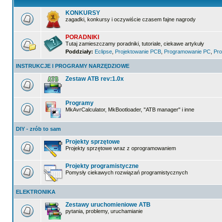
KONKURSY
zagadki, konkursy i oczywiście czasem fajne nagrody
PORADNIKI
Tutaj zamieszczamy poradniki, tutoriale, ciekawe artykuły
Poddziały:
Eclipse
,
Projektowanie PCB
,
Programowanie PC
,
Pro
INSTRUKCJE I PROGRAMY NARZĘDZIOWE
Zestaw ATB rev:1.0x
Programy
MkAvrCalculator, MkBootloader, "ATB manager" i inne
DIY - zrób to sam
Projekty sprzętowe
Projekty sprzętowe wraz z oprogramowaniem
Projekty programistyczne
Pomysły ciekawych rozwiązań programistycznych
ELEKTRONIKA
Zestawy uruchomieniowe ATB
pytania, problemy, uruchamianie