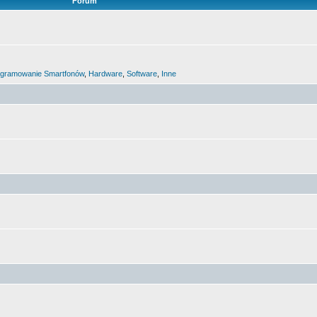
Forum
gramowanie Smartfonów
,
Hardware
,
Software
,
Inne