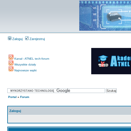
Zaloguj
Zarejestruj
Kanał - ATNEL tech-forum
Wszystkie działy
Najnowsze wątki
Portal
»
Forum
Zaloguj