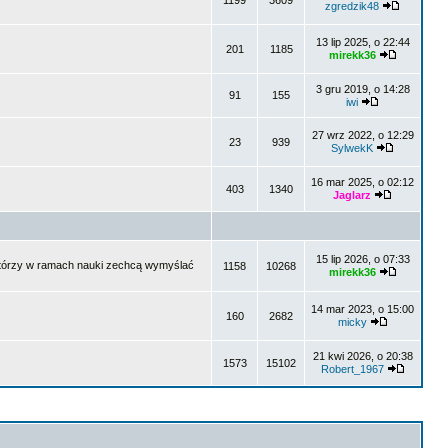
1199
3609
zgredzik48
13 lip 2025, o 22:44
201
1185
mirekk36
3 gru 2019, o 14:28
91
155
iwi
27 wrz 2022, o 12:29
23
939
SylwekK
16 mar 2025, o 02:12
403
1340
Jaglarz
15 lip 2026, o 07:33
i, którzy w ramach nauki zechcą wymyślać
1158
10268
mirekk36
14 mar 2023, o 15:00
160
2682
micky
21 kwi 2026, o 20:38
1573
15102
Robert_1967