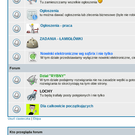
Tu zamieszczamy wszelkie ogłoszenia
Ogłoszenia
tu można dawać ogłoszenia lub zlecenia biznesowe (byle nie robi
Ogłoszenia - praca
ZADANIA - ŁAMIGŁÓWKI
Nowinki elektroniczne wg sq5rix i nie tylko
W tym dziale przedstawiamy wyłącznie nowinki elektroniczne, 
Forum
Dział "RYBNY"
W tym dziale podajemy rozwiązania nie na zasadzie wędki a gotow
rozwiązania to skorzystają na tym obie strony.
LOCHY
Tu będą trafiały posty potępionych i nie tylko
Dla całkowicie początkujących
Usuń ciasteczka
|
Ekipa
Kto przegląda forum