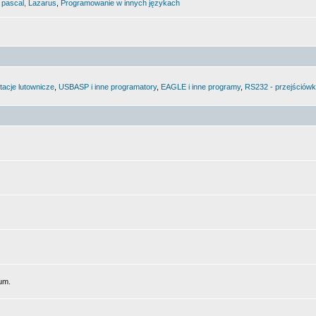
 pascal, Lazarus
,
Programowanie w innych językach
tacje lutownicze
,
USBASP i inne programatory
,
EAGLE i inne programy
,
RS232 - przejściówki
um.