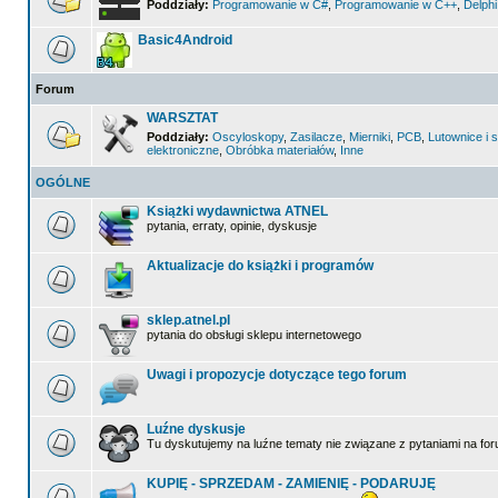
Poddziały:
Programowanie w C#
,
Programowanie w C++
,
Delphi
Basic4Android
Forum
WARSZTAT
Poddziały:
Oscyloskopy
,
Zasilacze
,
Mierniki
,
PCB
,
Lutownice i s
elektroniczne
,
Obróbka materiałów
,
Inne
OGÓLNE
Książki wydawnictwa ATNEL
pytania, erraty, opinie, dyskusje
Aktualizacje do książki i programów
sklep.atnel.pl
pytania do obsługi sklepu internetowego
Uwagi i propozycje dotyczące tego forum
Luźne dyskusje
Tu dyskutujemy na luźne tematy nie związane z pytaniami na for
KUPIĘ - SPRZEDAM - ZAMIENIĘ - PODARUJĘ