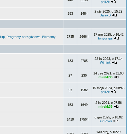
446
3256
phill2k
2 sty 2025, o 15:29
253
1484
JarekB
17 gru 2025, o 16:42
2735
26664
 itp
,
Programy narzędziowe
,
Elementy
tonygryps
22 lis 2023, o 17:14
133
2705
Wirnick
14 cze 2021, o 11:08
27
230
mirekk36
15 maja 2024, o 08:45
53
1582
phill2k
2 lis 2021, o 07:56
153
1649
mirekk36
6 gru 2025, o 18:02
1419
17504
SunRiver
wczoraj, o 16:29