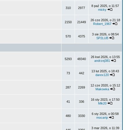
8 paź 2025, o 11:57
310
2977
micky
26 cze 2026, o 21:18
2150
21449
Robert_1967
3 sie 2026, o 08:54
570
4375
SP2LUB
26 kwi 2026, o 13:55
5293
48340
andrzej381
13 lut 2025, o 18:43
73
442
darex120
12 cze 2020, o 15:12
287
2269
Makowka
16 sty 2023, o 17:50
41
336
Mik20
6 sty 2026, o 00:58
480
3330
mocartp
3 mar 2026, o 11:39