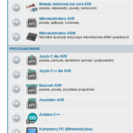
Moduły elektroniczne serii ATB
pytania, odpowiedzi, porady, samouczki
Mikrokontrolery AVR
porady, aplikacje, schematy
Mikrokontrolery ARM
Wszelkie dyskusje dotyczące mikroklocków ARM i podobnych
PROGRAMOWANIE
Język C dla AVR
pytania, pomysły, tips&tricks (porady i podpowiedzi)
Język C++ dla AVR
Bascom AVR
pytania, porady, przykłady programów
Asembler AVR
Arduino C++
Komputery PC (Windows/Linux)