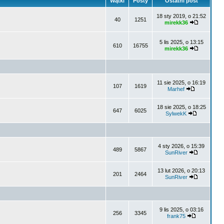
Wątki
Posty
Ostatni post
18 sty 2019, o 21:52
40
1251
mirekk36
5 lis 2025, o 13:15
610
16755
mirekk36
11 sie 2025, o 16:19
107
1619
Marhef
18 sie 2025, o 18:25
647
6025
SylwekK
4 sty 2026, o 15:39
489
5867
SunRiver
13 lut 2026, o 20:13
201
2464
SunRiver
9 lis 2025, o 03:16
256
3345
frank75