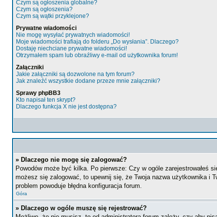
Czym są ogłoszenia globalne?
Czym są ogłoszenia?
Czym są wątki przyklejone?
Prywatne wiadomości
Nie mogę wysyłać prywatnych wiadomości!
Moje wiadomości trafiają do folderu „Do wysłania”. Dlaczego?
Dostaję niechciane prywatne wiadomości!
Otrzymałem spam lub obraźliwy e-mail od użytkownika forum!
Załączniki
Jakie załączniki są dozwolone na tym forum?
Jak znaleźć wszystkie dodane przeze mnie załączniki?
Sprawy phpBB3
Kto napisał ten skrypt?
Dlaczego funkcja X nie jest dostępna?
» Dlaczego nie mogę się zalogować?
Powodów może być kilka. Po pierwsze: Czy w ogóle zarejestrowałeś się n
możesz się zalogować, to upewnij się, że Twoja nazwa użytkownika i Tw
problem powoduje błędna konfiguracja forum.
Góra
» Dlaczego w ogóle muszę się rejestrować?
Możliwe, że nie musisz, to od administratora forum zależy, czy aby pi