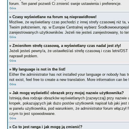
forum. Ten panel pozwoli Ci zmienić swoje ustawienia i preferencje.
Góra
» Czasy wyświetlane na forum są nieprawidłowe!
Możliwe, że wyświetlany czas pochodzi z innej strefy czasowej niż ta, 
Twoim położeniem, np. w Europie Centralnej wybierz Środkowoeuropejs
zarejestrowanych użytkowników. Jeżeli nie jesteś zarejestrowany, to te
Góra
» Zmieniłem strefę czasową, a wyświetlany czas nadal jest zły!
Jeżeli jesteś pewny/a, że ustawiłeś/aś strefę czasową i czas letni/DST
naprawił problem.
Góra
» My language is not in the list!
Either the administrator has not installed your language or nobody has t
not exist, feel free to create a new translation. More information can b
Góra
» Jak mogę wyświetlić obrazek przy mojej nazwie użytkownika?
Istnieją dwa rodzaje obrazków wyświetlanych (zazwyczaj) przy nazwie 
kropek, pokazujących jak dużo postów użytkownik napisał lub jaki jest
w panelu użytkownika, pod warunkiem, że administrator forum włączył f
czym to jest spowodowane.
Góra
» Co to jest ranga i jak mogę ją zmienić?