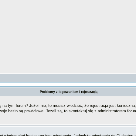
Problemy z logowaniem i rejestracją
a tym forum? Jeżeli nie, to musisz wiedzieć, że rejestracja jest konieczna, 
oje hasło są prawidłowe. Jeżeli są, to skontaktuj się z administratorem foru
sać wiadomości konieczna jest rejestracja. Jednakże rejestracja da Ci dostęp