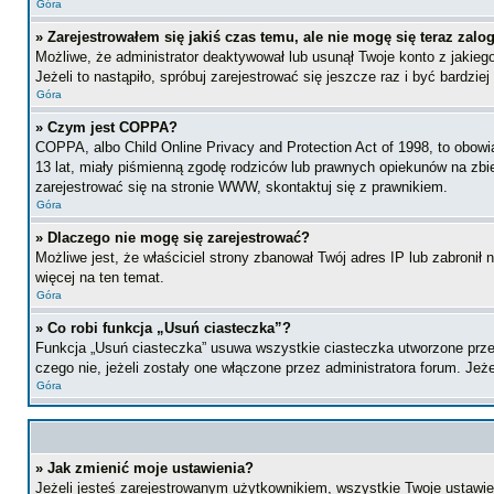
Góra
» Zarejestrowałem się jakiś czas temu, ale nie mogę się teraz zalo
Możliwe, że administrator deaktywował lub usunął Twoje konto z jakie
Jeżeli to nastąpiło, spróbuj zarejestrować się jeszcze raz i być bardz
Góra
» Czym jest COPPA?
COPPA, albo Child Online Privacy and Protection Act of 1998, to obow
13 lat, miały piśmienną zgodę rodziców lub prawnych opiekunów na zbier
zarejestrować się na stronie WWW, skontaktuj się z prawnikiem.
Góra
» Dlaczego nie mogę się zarejestrować?
Możliwe jest, że właściciel strony zbanował Twój adres IP lub zabronił
więcej na ten temat.
Góra
» Co robi funkcja „Usuń ciasteczka”?
Funkcja „Usuń ciasteczka” usuwa wszystkie ciasteczka utworzone przez
czego nie, jeżeli zostały one włączone przez administratora forum. J
Góra
» Jak zmienić moje ustawienia?
Jeżeli jesteś zarejestrowanym użytkownikiem, wszystkie Twoje ustawien