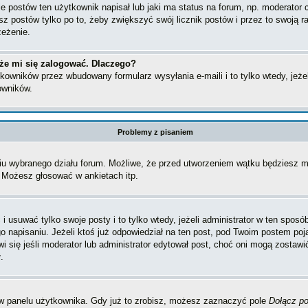
postów ten użytkownik napisał lub jaki ma status na forum, np. moderator c
z postów tylko po to, żeby zwiększyć swój licznik postów i przez to swoją ra
zeżenie.
że mi się zalogować. Dlaczego?
owników przez wbudowany formularz wysyłania e-maili i to tylko wtedy, jeżel
owników.
Problemy z pisaniem
iu wybranego działu forum. Możliwe, że przed utworzeniem wątku będziesz mu
 Możesz głosować w ankietach itp.
i usuwać tylko swoje posty i to tylko wtedy, jeżeli administrator w ten spos
napisaniu. Jeżeli ktoś już odpowiedział na ten post, pod Twoim postem pojawi 
jawi się jeśli moderator lub administrator edytował post, choć oni mogą zosta
.
w panelu użytkownika. Gdy już to zrobisz, możesz zaznaczyć pole
Dołącz po