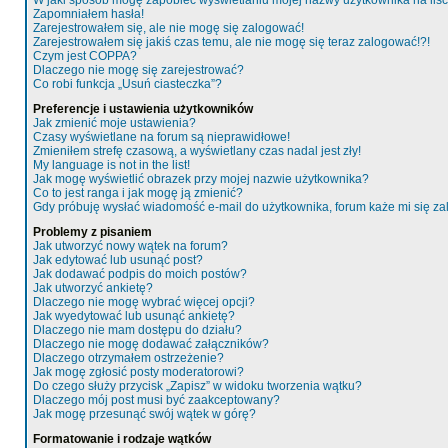
W jaki sposób mogę zapobiec wyświetlaniu mojej nazwy użytkownika na liś
Zapomniałem hasła!
Zarejestrowałem się, ale nie mogę się zalogować!
Zarejestrowałem się jakiś czas temu, ale nie mogę się teraz zalogować!?!
Czym jest COPPA?
Dlaczego nie mogę się zarejestrować?
Co robi funkcja „Usuń ciasteczka”?
Preferencje i ustawienia użytkowników
Jak zmienić moje ustawienia?
Czasy wyświetlane na forum są nieprawidłowe!
Zmieniłem strefę czasową, a wyświetlany czas nadal jest zły!
My language is not in the list!
Jak mogę wyświetlić obrazek przy mojej nazwie użytkownika?
Co to jest ranga i jak mogę ją zmienić?
Gdy próbuję wysłać wiadomość e-mail do użytkownika, forum każe mi się z
Problemy z pisaniem
Jak utworzyć nowy wątek na forum?
Jak edytować lub usunąć post?
Jak dodawać podpis do moich postów?
Jak utworzyć ankietę?
Dlaczego nie mogę wybrać więcej opcji?
Jak wyedytować lub usunąć ankietę?
Dlaczego nie mam dostępu do działu?
Dlaczego nie mogę dodawać załączników?
Dlaczego otrzymałem ostrzeżenie?
Jak mogę zgłosić posty moderatorowi?
Do czego służy przycisk „Zapisz” w widoku tworzenia wątku?
Dlaczego mój post musi być zaakceptowany?
Jak mogę przesunąć swój wątek w górę?
Formatowanie i rodzaje wątków