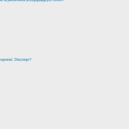
cie użytkowników przeglądających forum?
alogować. Dlaczego?