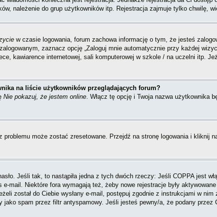
ów, należenie do grup użytkowników itp. Rejestracja zajmuje tylko chwilę, wi
zycie
w czasie logowania, forum zachowa informację o tym, że jesteś zalogo
zalogowanym, zaznacz opcję „Zaloguj mnie automatycznie przy każdej wizycie
e, kawiarence internetowej, sali komputerowej w szkole / na uczelni itp. Jeżel
nika na liście użytkowników przeglądających forum?
ję
Nie pokazuj, że jestem online
. Włącz tę opcję i Twoja nazwa użytkownika bę
 problemu może zostać zresetowane. Przejdź na stronę logowania i kliknij n
sło. Jeśli tak, to nastąpiła jedna z tych dwóch rzeczy: Jeśli COPPA jest włą
s e-mail. Niektóre fora wymagają też, żeby nowe rejestracje były aktywowane
eżeli został do Ciebie wysłany e-mail, postępuj zgodnie z instrukcjami w ni
y jako spam przez filtr antyspamowy. Jeśli jesteś pewny/a, że podany przez C