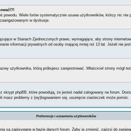
gować!?!
goś powodu. Wiele forów systematycznie usuwa użytkowników, którzy nic nie 
iej zaangażowanym w dyskusje.
iązujące w Stanach Zjednoczonych prawo, wymagające, aby strony internetowe
anie informacji prywatnych od osoby mającej mniej niż 13 lat. Jeżeli nie je
 nazwy użytkownika, którą próbujesz zarejestrować. Właściciel strony mógł też
 skrypt phpBB, które powodują, że jesteś nadal zalogowany na forum. Dostarc
eżeli masz problemy z (wy)logowaniem się, usunięcie ciasteczek może pomóc.
Preferencje i ustawienia użytkowników
ia są zapisywane w bazie danych forum. Żeby je zmienić, zajrzyj do swojego