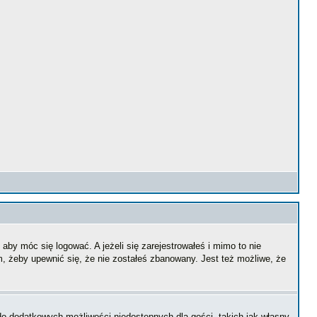
aby móc się logować. A jeżeli się zarejestrowałeś i mimo to nie
m, żeby upewnić się, że nie zostałeś zbanowany. Jest też możliwe, że
 do dodatkowych możliwości niedostępnych dla gości, takich jak własny