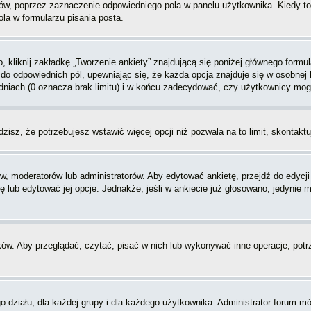
, poprzez zaznaczenie odpowiedniego pola w panelu użytkownika. Kiedy to 
a w formularzu pisania posta.
 kliknij zakładkę „Tworzenie ankiety” znajdującą się poniżej głównego formula
do odpowiednich pól, upewniając się, że każda opcja znajduje się w osobnej l
dniach (0 oznacza brak limitu) i w końcu zadecydować, czy użytkownicy mog
ądzisz, że potrzebujesz wstawić więcej opcji niż pozwala na to limit, skontaktu
w, moderatorów lub administratorów. Aby edytować ankietę, przejdź do edycj
tę lub edytować jej opcje. Jednakże, jeśli w ankiecie już głosowano, jedynie
ków. Aby przeglądać, czytać, pisać w nich lub wykonywać inne operacje, pot
ziału, dla każdej grupy i dla każdego użytkownika. Administrator forum mógł