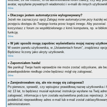
avatar, wysyłanie prywatnych wiadomości i e-maili do innych użytkownik
Góra
» Dlaczego jestem automatycznie wylogowywany?
Jeżeli nie zaznaczysz opcji
Zaloguj mnie automatycznie przy każdej wi
przejęciu dostępu do Twojego konta przez kogoś innego. Aby pozostać 
korzystasz z forum ze współdzielonego z kimś komputera, np. w bibliotec
funkcję.
Góra
» W jaki sposób mogę zapobiec wyświetlaniu mojej nazwy użytkow
W swoim panelu użytkownika, w „Ustawieniach forum”, znajdziesz opc
Będziesz liczony jako ukryty użytkownik.
Góra
» Zapomniałem hasła!
Nie panikuj! Twoje hasło wprawdzie nie może zostać odzyskane, ale bez
prawdopodobnie niedługo znów będziesz mógł się zalogować.
Góra
» Zarejestrowałem się, ale nie mogę się zalogować!
Po pierwsze, sprawdź, czy wpisujesz prawidłową nazwę użytkownika i ha
niż 13 lat, to będziesz musiał wykonać instrukcje wysłane na Twój adre
zalogować; informacja o tym została wyświetlona podczas rejestracji. J
podałeś/aś nieprawidłowy adres e-mail lub e-mail został zaklasyfikowan
administratorem.