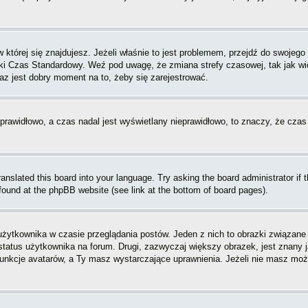
w której się znajdujesz. Jeżeli właśnie to jest problemem, przejdź do swojeg
ki Czas Standardowy. Weź pod uwagę, że zmiana strefy czasowej, tak jak w
raz jest dobry moment na to, żeby się zarejestrować.
 prawidłowo, a czas nadal jest wyświetlany nieprawidłowo, to znaczy, że czas
ranslated this board into your language. Try asking the board administrator if
e found at the phpBB website (see link at the bottom of board pages).
użytkownika w czasie przeglądania postów. Jeden z nich to obrazki związan
 status użytkownika na forum. Drugi, zazwyczaj większy obrazek, jest znany 
unkcje avatarów, a Ty masz wystarczające uprawnienia. Jeżeli nie masz możli