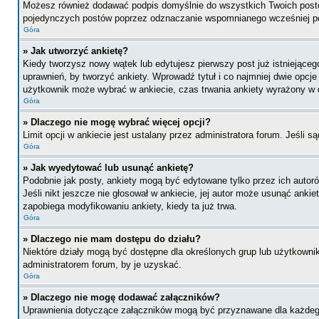
Możesz również dodawać podpis domyślnie do wszystkich Twoich postów
pojedynczych postów poprzez odznaczanie wspomnianego wcześniej pol
Góra
» Jak utworzyć ankietę?
Kiedy tworzysz nowy wątek lub edytujesz pierwszy post już istniejącego,
uprawnień, by tworzyć ankiety. Wprowadź tytuł i co najmniej dwie opcje 
użytkownik może wybrać w ankiecie, czas trwania ankiety wyrażony w 
Góra
» Dlaczego nie mogę wybrać więcej opcji?
Limit opcji w ankiecie jest ustalany przez administratora forum. Jeśli s
Góra
» Jak wyedytować lub usunąć ankietę?
Podobnie jak posty, ankiety mogą być edytowane tylko przez ich autoró
Jeśli nikt jeszcze nie głosował w ankiecie, jej autor może usunąć ankie
zapobiega modyfikowaniu ankiety, kiedy ta już trwa.
Góra
» Dlaczego nie mam dostępu do działu?
Niektóre działy mogą być dostępne dla określonych grup lub użytkowni
administratorem forum, by je uzyskać.
Góra
» Dlaczego nie mogę dodawać załączników?
Uprawnienia dotyczące załączników mogą być przyznawane dla każdego d