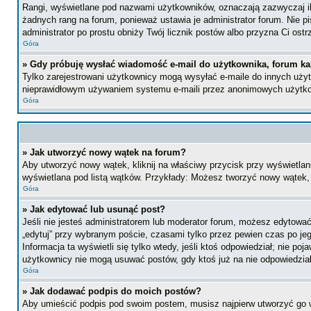
Rangi, wyświetlane pod nazwami użytkowników, oznaczają zazwyczaj ile 
żadnych rang na forum, ponieważ ustawia je administrator forum. Nie pis
administrator po prostu obniży Twój licznik postów albo przyzna Ci ostr
Góra
» Gdy próbuję wysłać wiadomość e-mail do użytkownika, forum ka
Tylko zarejestrowani użytkownicy mogą wysyłać e-maile do innych użytk
nieprawidłowym używaniem systemu e-maili przez anonimowych użytk
Góra
» Jak utworzyć nowy wątek na forum?
Aby utworzyć nowy wątek, kliknij na właściwy przycisk przy wyświetlan
wyświetlana pod listą wątków. Przykłady: Możesz tworzyć nowy wątek,
Góra
» Jak edytować lub usunąć post?
Jeśli nie jesteś administratorem lub moderator forum, możesz edytować 
„edytuj” przy wybranym poście, czasami tylko przez pewien czas po jego 
Informacja ta wyświetli się tylko wtedy, jeśli ktoś odpowiedział; nie po
użytkownicy nie mogą usuwać postów, gdy ktoś już na nie odpowiedział
Góra
» Jak dodawać podpis do moich postów?
Aby umieścić podpis pod swoim postem, musisz najpierw utworzyć go 