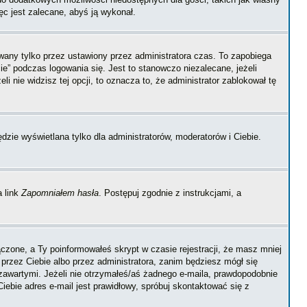
ęc jest zalecane, abyś ją wykonał.
wany tylko przez ustawiony przez administratora czas. To zapobiega
” podczas logowania się. Jest to stanowczo niezalecane, jeżeli
i nie widzisz tej opcji, to oznacza to, że administrator zablokował tę
dzie wyświetlana tylko dla administratorów, moderatorów i Ciebie.
a link
Zapomniałem hasła
. Postępuj zgodnie z instrukcjami, a
czone, a Ty poinformowałeś skrypt w czasie rejestracji, że masz mniej
 przez Ciebie albo przez administratora, zanim będziesz mógł się
m zawartymi. Jeżeli nie otrzymałeś/aś żadnego e-maila, prawdopodobnie
iebie adres e-mail jest prawidłowy, spróbuj skontaktować się z